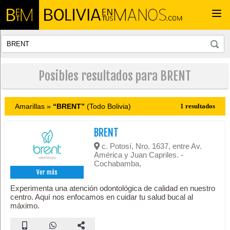
Togg
navi
Posibles resultados para BRENT
Amarillas »
“BRENT”
(Todo Bolivia)
1 resultados
BRENT
c. Potosí, Nro. 1637, entre Av.
América y Juan Capriles. -
Cochabamba,
Ver más
Experimenta una atención odontológica de calidad en nuestro
centro. Aquí nos enfocamos en cuidar tu salud bucal al
máximo.