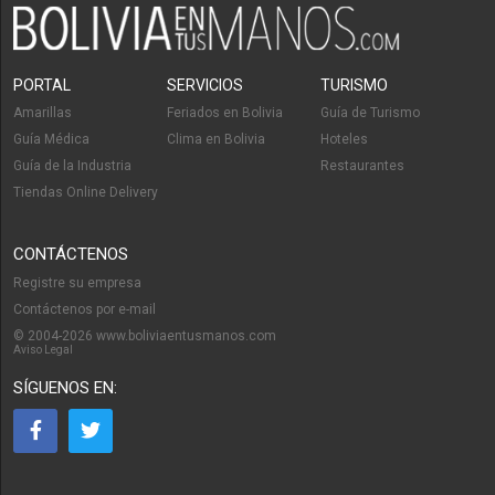
PORTAL
SERVICIOS
TURISMO
Amarillas
Feriados en Bolivia
Guía de Turismo
Guía Médica
Clima en Bolivia
Hoteles
Guía de la Industria
Restaurantes
Tiendas Online Delivery
CONTÁCTENOS
Registre su empresa
Contáctenos por e-mail
© 2004-2026 www.boliviaentusmanos.com
Aviso Legal
SÍGUENOS EN: