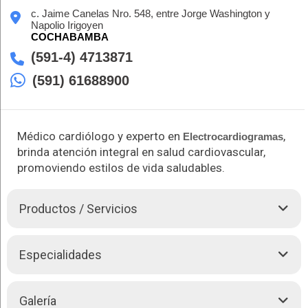
c. Jaime Canelas Nro. 548, entre Jorge Washington y
Napolio Irigoyen
COCHABAMBA
(591-4) 4713871
(591) 61688900
Médico cardiólogo y experto en
,
Electrocardiogramas
brinda atención integral en salud cardiovascular,
promoviendo estilos de vida saludables.
Productos / Servicios
El Dr. Daniel Villarroel, experto en
Cardiología
clínica y
Especialidades
electrocardiograma, ofrece una amplia gama de servicios
especializados para el diagnóstico y tratamiento de
enfermedades cardíacas. Su enfoque se centra en la
El Dr. Daniel Villaroel realiza las siguientes especialidades:
Galería
utilización de tecnologías avanzadas, como la