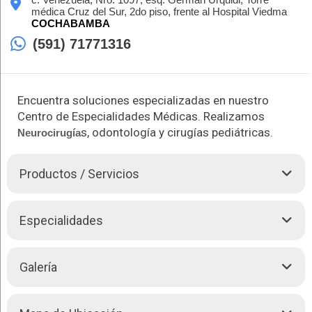
médica Cruz del Sur, 2do piso, frente al Hospital Viedma
COCHABAMBA
(591) 71771316
Encuentra soluciones especializadas en nuestro
Centro de Especialidades Médicas. Realizamos
s, odontología y cirugías pediátricas.
Neurocirugía
Productos / Servicios
Brain Medic es un Centro de Especialidades Médicas
Especialidades
reconocido por su excelencia en
Neurocirugía
s, cirugías
pediátricas, odontología y certificados médicos para licencia
de conducir. Nuestro equipo de profesionales altamente
Realizamos los siguientes tratamientos:
Galería
capacitados se especializa en ofrecer servicios médicos de
calidad en estas áreas especializadas. Con tecnología de
Neurocirugía
vanguardia y enfoque en la precisión diagnóstica y
Odontología
tratamiento, brindamos soluciones efectivas para tus