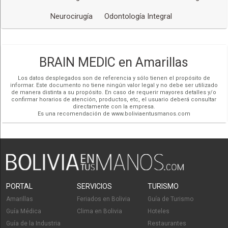
Neurocirugía
Odontología Integral
BRAIN MEDIC en Amarillas
Los datos desplegados son de referencia y sólo tienen el propósito de
informar. Este documento no tiene ningún valor legal y no debe ser utilizado
de manera distinta a su propósito. En caso de requerir mayores detalles y/o
confirmar horarios de atención, productos, etc, el usuario deberá consultar
directamente con la empresa.
Es una recomendación de www.boliviaentusmanos.com
PORTAL
SERVICIOS
TURISMO
Amarillas
Feriados en Bolivia
Guía de Turismo
Guía Médica
Clima en Bolivia
Hoteles
Guía de la Industria
Restaurantes