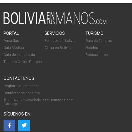
PORTAL
SERVICIOS
TURISMO
Amarillas
Feriados en Bolivia
Guía de Turismo
Guía Médica
Clima en Bolivia
Hoteles
Guía de la Industria
Restaurantes
Tiendas Online Delivery
CONTÁCTENOS
Registre su empresa
Contáctenos por e-mail
© 2004-2026 www.boliviaentusmanos.com
Aviso Legal
SÍGUENOS EN: