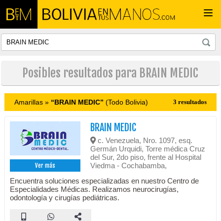
Togg
navi
Posibles resultados para BRAIN MEDIC
Amarillas »
“BRAIN MEDIC”
(Todo Bolivia)
3 resultados
BRAIN MEDIC
c. Venezuela, Nro. 1097, esq.
Germán Urquidi, Torre médica Cruz
del Sur, 2do piso, frente al Hospital
Viedma - Cochabamba,
Ver más
Encuentra soluciones especializadas en nuestro Centro de
Especialidades Médicas. Realizamos neurocirugías,
odontología y cirugías pediátricas.