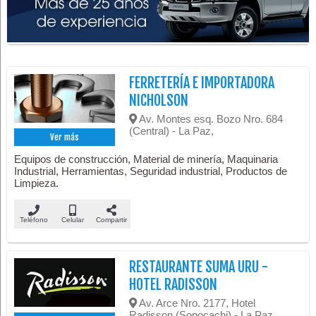
FERRETERÍA E IMPORTADORA
NICHOLSON
Av. Montes esq. Bozo Nro. 684
(Central) - La Paz,
Ver más
Equipos de construcción, Material de minería, Maquinaria
Industrial, Herramientas, Seguridad industrial, Productos de
Limpieza.
Teléfono
Celular
Compartir
RESTAURANTE SUMA URU -
HOTEL RADISSON
Av. Arce Nro. 2177, Hotel
Radisson (Sopocachi) - La Paz,