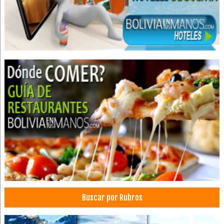
Venta de impresoras multifuncionales
Reparación de fotocopiadoras
Repuestos para fotocopiadoras
Médicos Pediatras
Maquinaria Industrial
Tornos
Compresoras
Herramientas
Maquinaría Pesada
Soldadura
Soldadura: Maquinaria, Equipos
Guillotinas
Generadores Eléctricos
Máquinas Industriales
Buscar por Rubros
Montacargas
Joyerías