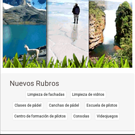
Relojerías
Hoteles
Hotels
Ferreterías
Electricidad, Equipos de
Gaviones
Pernos, Tuercas, Tornillos
Tornillos
Medidores eléctricos
Electricidad, Artículos de
Nuevos Rubros
Minería: Equipos, Maquinaria, Materiales
Seguridad Industrial: Alarmas, Equipos
Limpieza de fachadas
Limpieza de vidrios
Importaciones
Clases de pádel
Canchas de pádel
Escuela de pilotos
Automotores, Repuestos para
Centro de formación de pilotos
Consolas
Videojuegos
Materiales de limpieza
Tanques de Agua