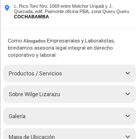
c. Rico Toro Nro. 1069 entre Melchor Urquidi y J.
Quezada, edif. Piamonte oficina PBA, zona Queru Queru
COCHABAMBA
Como
Empresariales y Laboralistas,
Abogados
brindamos asesoría legal integral en derecho
corporativo y laboral.
Productos / Servicios
Lizarazu & Asociados es un bufete de
Abogados
Sobre Wilge Lizarazu
especializados en derecho empresarial y laboral, liderado por
Wilge Lizarazu Loza. Con más de 18 años de experiencia, la
firma se dedica a brindar asesoría legal integral en áreas
como seguridad social, gestión de recursos humanos y
Galería
prevención de riesgos jurídicos. Su enfoque personalizado y
profundo conocimiento del marco legal permite a las
empresas operar de manera segura y eficiente.
Mapa de Ubicación