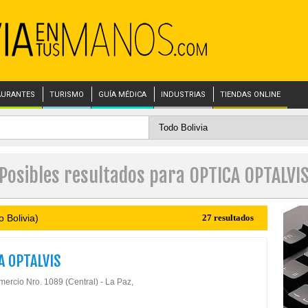
AURANTES
TURISMO
GUÍA MÉDICA
INDUSTRIAS
TIENDAS ONLINE
Posibles resultados para OPTICA OPTALVI
 Bolivia)
27 resultados
A OPTALVIS
mercio Nro. 1089 (Central) - La Paz,