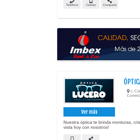
Teléfono
Celular
Compartir
ÓPTIC
c. Co
Comerci
Ver más
Nuestra óptica te brinda monturas, cris
vista hoy con nosotros!