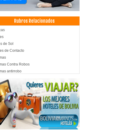
Rubros Relacionados
cas
es
s de Sol
es de Contacto
rmas
mas Contra Robos
mas antirrobo
roles de Acceso
iguración de Redes
ras de seguridad
ras de vigilancia
a óptica
s inalambricas
es
emas biométricos