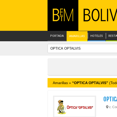
PORTADA
HOTELES
REST
AMARILLAS
Amarillas »
“OPTICA OPTALVIS”
(Todo
OPTIC
c. Co