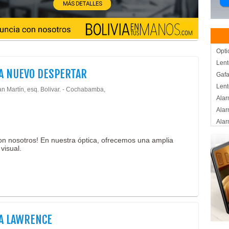
Opti
Lent
A NUEVO DESPERTAR
Gafa
Lent
an Martín, esq. Bolivar. - Cochabamba,
Ala
Alar
Alar
Cont
con nosotros! En nuestra óptica, ofrecemos una amplia
Conf
visual.
Cáma
Cáma
Fibr
Rede
Red
Sist
A LAWRENCE