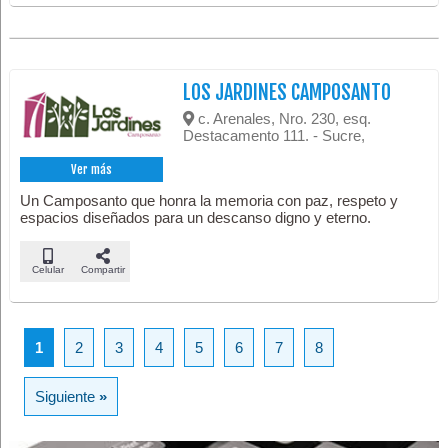
LOS JARDINES CAMPOSANTO
c. Arenales, Nro. 230, esq.
Destacamento 111. - Sucre,
Ver más
Un Camposanto que honra la memoria con paz, respeto y
espacios diseñados para un descanso digno y eterno.
Celular
Compartir
1
2
3
4
5
6
7
8
Siguiente
»