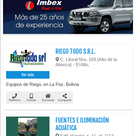
RIEGO TODO S.R.L.
C. Litoral Nro. 169 (Alto de la
Alianza) - El Alto,
Ver más
Equipos de Riego, en La Paz, Bolivia
Teléfono
Celular
Sucursal
Compartir
FUENTES E ILUMINACIÓN
ACUÁTICA
Edif. Handal, p. 11, of. 1113