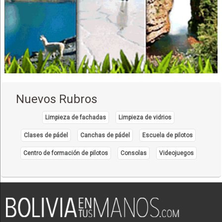
Salones de Eventos
Salones de reuniones
Decoración de Interiores
Diseño de Interiores
Riego Tecnificado
Riego Convencional
Sistemas de Riego
Nuevos Rubros
Equipos de riego
Riego por Goteo
Limpieza de fachadas
Limpieza de vidrios
Riego por Microaspersión
Clases de pádel
Canchas de pádel
Escuela de pilotos
Tecnología de Riego
Centro de formación de pilotos
Consolas
Videojuegos
Iluminación
Sistema de iluminación
Arquitectos
Arquitectura
Diseño Arquitectónico