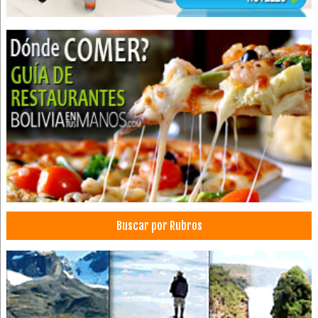
Hotels
Muebles para Dormitorio
Mesas de Luz
Mueblerías
Muebles
Puertas Exteriores
Puertas de Madera
Puertas
Sillas
Centro de Convenciones
Salones de Fiestas
Buscar por Rubros
Alquiler de salones de eventos
Decoración para Eventos
Decoraciones de Salones
Eventos Corporativos
Eventos Sociales