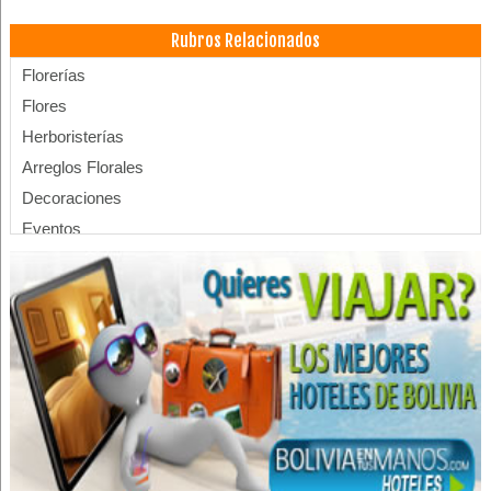
Rubros Relacionados
Florerías
Flores
Herboristerías
Arreglos Florales
Decoraciones
Eventos
Adornos
Servicios Empresariales
Envío de flores y Regalos
Alquiler de Casas, Oficinas, Departamentos
Alojamientos
Hoteles
Hospedajes
Hotelería