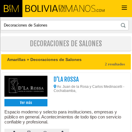
Togg
navi
DECORACIONES DE SALONES
Amarillas »
Decoraciones de Salones
2 resultados
D'LA ROSSA
Av. Juan de la Rosa y Carlos Medinacelli -
Cochabamba,
Ver más
Espacio moderno y selecto para instituciones, empresas y
público en general. Acontecimientos de todo tipo con servicio
confiable y profesional.