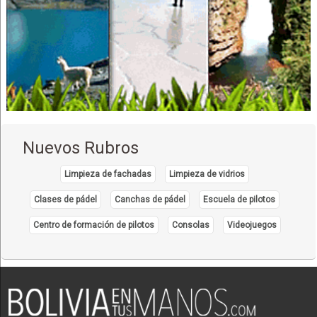
Ingeniería Estructural
Ingeniería: Estudios y Proyectos
Ingeniería Electromecánica
Ingeniería de instalaciones
Mangueras
Mangueras Hidráulicas
Monitoreo y Control: Consultoras
Monitoreo y Seguridad
Nuevos Rubros
Redes eléctricas
Limpieza de fachadas
Limpieza de vidrios
Servicios industriales
Clases de pádel
Canchas de pádel
Escuela de pilotos
Sistema de Aterramiento
Consultores en Recursos Humanos
Centro de formación de pilotos
Consolas
Videojuegos