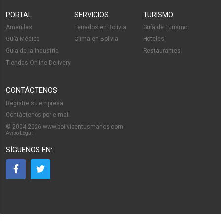
PORTAL
SERVICIOS
TURISMO
Amarillas
Feriados en Bolivia
Guía de Turismo
Guía Médica
Clima en Bolivia
Hoteles
Guía de la Industria
Restaurantes
Tiendas Online Delivery
CONTÁCTENOS
Registre su empresa
Contáctenos por e-mail
© 2004-2026 www.boliviaentusmanos.com
Aviso Legal
SÍGUENOS EN: