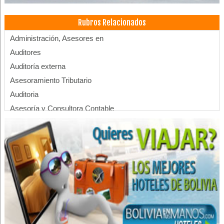
Rubros Relacionados
Administración, Asesores en
Auditores
Auditoría externa
Asesoramiento Tributario
Auditoria
Asesoría y Consultora Contable
Auditoria Financiera
Contabilidad externa
Consultoras, Empresas
Consultores Contables
Consultores Financieros
Contadores
Sistema contable
Sistema de facturación