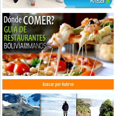
Servicios Contables y Consultoría
Tributación
Servicios Empresariales
Asesoramiento empresarial
Consultores en Administración y Empresa
Recursos Humanos
Consultorías
Asesoramiento Jurídico Legal
Consultores de Marketing y Publicidad
Aterramientos
Consultores en Ingeniería
Buscar por Rubros
Herramientas Electricas y Mecánicas
Ingeniería industrial
Industrias: Máquinas y Equipos
Ingeniería Eléctrica