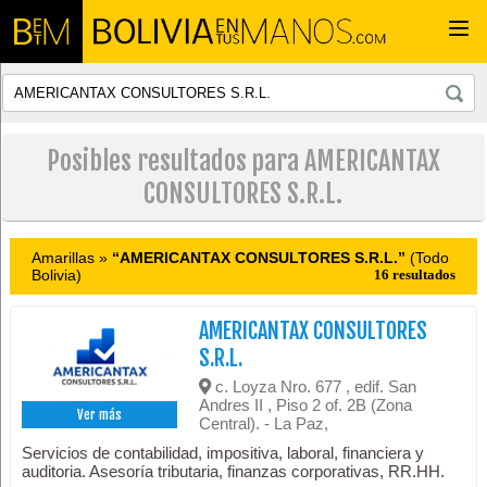
Togg
navi
Posibles resultados para AMERICANTAX
CONSULTORES S.R.L.
Amarillas »
“AMERICANTAX CONSULTORES S.R.L.”
(Todo
Bolivia)
16 resultados
AMERICANTAX CONSULTORES
S.R.L.
c. Loyza Nro. 677 , edif. San
Andres II , Piso 2 of. 2B (Zona
Ver más
Central). - La Paz,
Servicios de contabilidad, impositiva, laboral, financiera y
auditoria. Asesoría tributaria, finanzas corporativas, RR.HH.