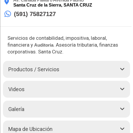
Santa Cruz de la Sierra,
SANTA CRUZ
(591) 75827127
Servicios de contabilidad, impositiva, laboral,
financiera y
. Asesoría tributaria, finanzas
Auditoria
corporativas. Santa Cruz.
Productos / Servicios
Somos una empresa con experiencia en el mercado de
Videos
consultoría ofreciendo el mejor servicio contable, impositivo,
laboral, financiero y
Auditoria
, formando parte del crecimiento
y proceso ocurridos en el país.
Galería
Nuestro compromiso con cada cliente el brindar soluciones
integrales contamos con un equipo multidisciplinario teniendo
como objetivo satisfacer todas las necesidades y expectativas
Mapa de Ubicación