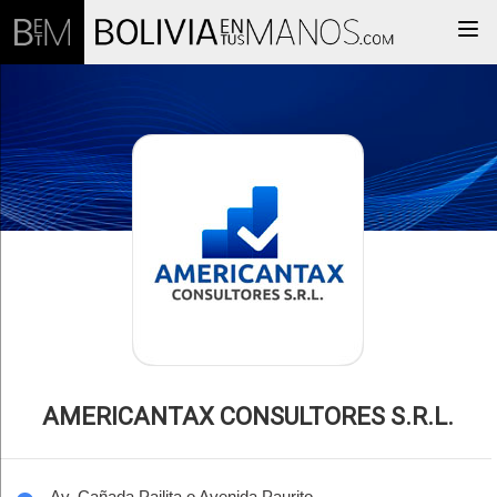
Togg
AMERICANTAX CONSULTORES S.R.L.
Av. Cañada Pailita o Avenida Paurito