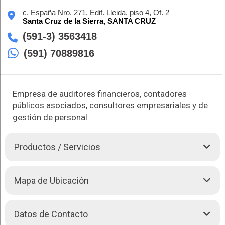
c. España Nro. 271, Edif. Lleida, piso 4, Of. 2
Santa Cruz de la Sierra,
SANTA CRUZ
(591-3) 3563418
(591) 70889816
Empresa de auditores financieros, contadores
públicos asociados, consultores empresariales y de
gestión de personal.
Productos / Servicios
Maldonado Antezana y Asociados S.R.L. – Auditores
Mapa de Ubicación
Financieros, es un equipo de profesionales que brinda
servicios contables, financieros, gestión de personal y
asesoramiento a las empresas.
Datos de Contacto
+