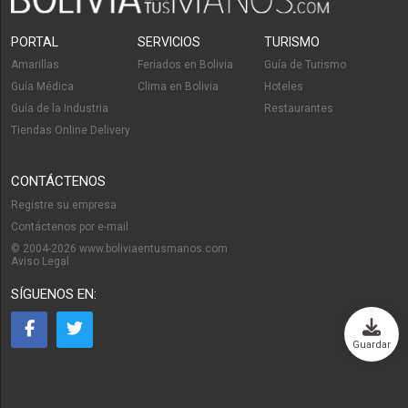
PORTAL
SERVICIOS
TURISMO
Amarillas
Feriados en Bolivia
Guía de Turismo
Guía Médica
Clima en Bolivia
Hoteles
Guía de la Industria
Restaurantes
Tiendas Online Delivery
CONTÁCTENOS
Registre su empresa
Contáctenos por e-mail
© 2004-2026 www.boliviaentusmanos.com
Aviso Legal
SÍGUENOS EN:
Guardar