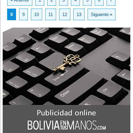
8
9
10
11
12
13
Siguiente
»