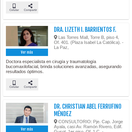
Celular
Compartir
DRA. LIZETH I. BARRIENTOS F.
Las Torres Mall, Torre B, piso 4,
Of. 401. (Plaza Isabel La Católica). -
La Paz,
Ver más
Doctora especialista en cirugía y traumatología
bucomaxilofacial, brinda soluciones avanzadas, asegurando
resultados óptimos.
Celular
Compartir
DR. CHRISTIAN ABEL FERRUFINO
MÉNDEZ
CONSULTORIO: Pje. Cap. Jorge
Ayala, casi Av. Ramón Rivero, Edif.
Ver más
Gusot, 1er piso, Of. 1 C. -