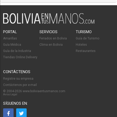
PORTAL
SERVICIOS
TURISMO
Amarillas
Feriados en Bolivia
Guía de Turismo
Guía Médica
Clima en Bolivia
Hoteles
Guía de la Industria
Restaurantes
Tiendas Online Delivery
CONTÁCTENOS
Registre su empresa
Contáctenos por e-mail
© 2004-2026 www.boliviaentusmanos.com
Aviso Legal
SÍGUENOS EN: