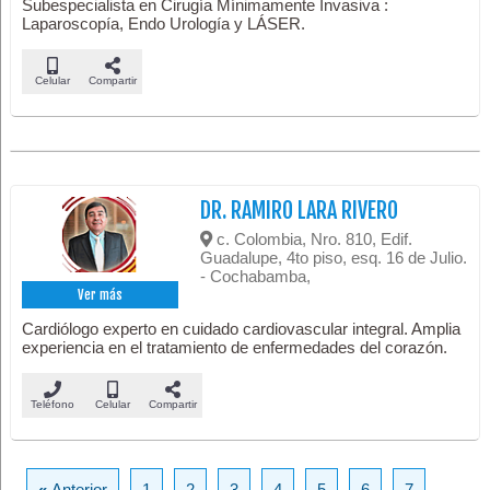
Subespecialista en Cirugía Mínimamente Invasiva :
Laparoscopía, Endo Urología y LÁSER.
Celular
Compartir
DR. RAMIRO LARA RIVERO
c. Colombia, Nro. 810, Edif.
Guadalupe, 4to piso, esq. 16 de Julio.
- Cochabamba,
Ver más
Cardiólogo experto en cuidado cardiovascular integral. Amplia
experiencia en el tratamiento de enfermedades del corazón.
Teléfono
Celular
Compartir
«
Anterior
1
2
3
4
5
6
7