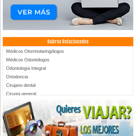
Rubros Relacionados
Médicos Otorrinolaringólogos
Médicos Odontólogos
Odontología Integral
Ortodoncia
Cirujano dental
Cirugía general
Coloproctología Endoscopía
Médicos Cirujanos Generales y Laparoscópicos
Médicos Coloproctólogos
Acuarelista