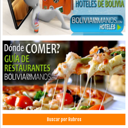
Arquitectos
Pintores Artísticos
Pintores
Arquitectura
Arte
Ciencias del Color
Investigación Científica
Retratos
Cirujanos plásticos
Médico Cirujano
Médicos Cirujanos Plásticos, Estéticos y Reparadores
Médicos Ecografistas
Médicos Internistas
Fisioterapia Integral
Fisioterapia
Buscar por Rubros
Kinesiología