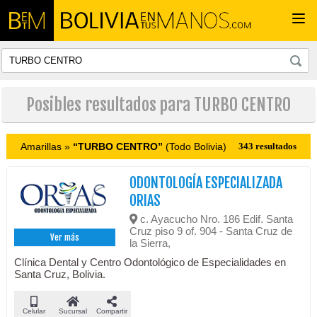
Togg
navi
Posibles resultados para TURBO CENTRO
Amarillas »
“TURBO CENTRO”
(Todo Bolivia)
343 resultados
ODONTOLOGÍA ESPECIALIZADA
ORIAS
c. Ayacucho Nro. 186 Edif. Santa
Cruz piso 9 of. 904 - Santa Cruz de
Ver más
la Sierra,
Clínica Dental y Centro Odontológico de Especialidades en
Santa Cruz, Bolivia.
Celular
Sucursal
Compartir