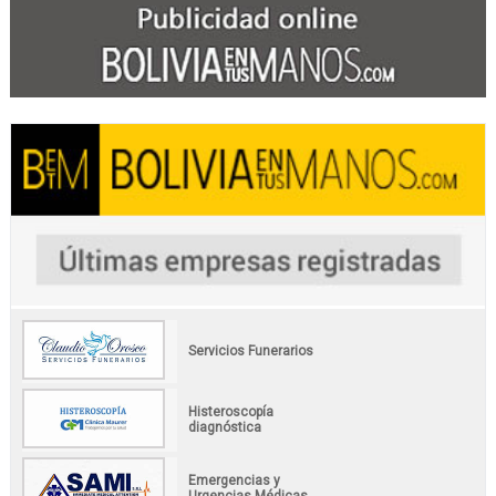
Servicios Funerarios
Histeroscopía
diagnóstica
Emergencias y
Urgencias Médicas