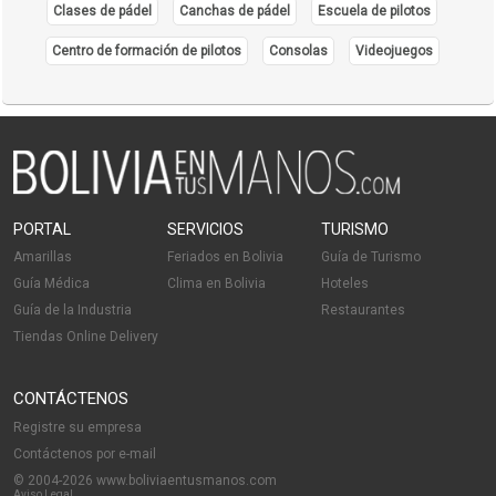
Centros Médicos
Clases de pádel
Canchas de pádel
Escuela de pilotos
Salud: Centros Médicos
Centro de formación de pilotos
Consolas
Videojuegos
Orientación psicológica
Psicólogos
Psicologia Familiar
PORTAL
SERVICIOS
TURISMO
Amarillas
Feriados en Bolivia
Guía de Turismo
Guía Médica
Clima en Bolivia
Hoteles
Guía de la Industria
Restaurantes
Tiendas Online Delivery
CONTÁCTENOS
Registre su empresa
Contáctenos por e-mail
© 2004-2026 www.boliviaentusmanos.com
Aviso Legal