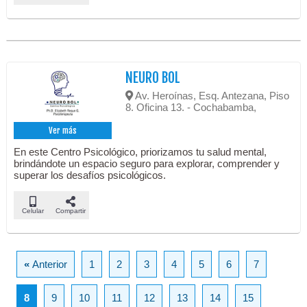
NEURO BOL
Av. Heroínas, Esq. Antezana, Piso
8. Oficina 13. - Cochabamba,
Ver más
En este Centro Psicológico, priorizamos tu salud mental,
brindándote un espacio seguro para explorar, comprender y
superar los desafíos psicológicos.
Celular
Compartir
«
Anterior
1
2
3
4
5
6
7
8
9
10
11
12
13
14
15