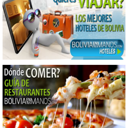
Médicos Odontólogos
Odontología Estética
Ortodoncia
Odontología
Prótesis Dentales
Dentistas
Tomografía
Eventos
Eventos Corporativos
Eventos Sociales
Hoteles
Hotelería
Hotels
Organización de Congresos, Seminarios
Restaurantes
Servicios Empresariales