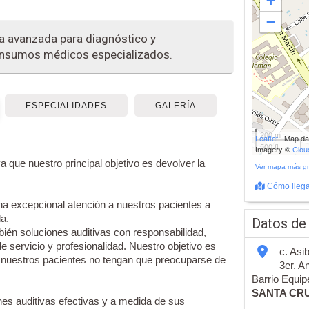
+
−
a avanzada para diagnóstico y
e insumos médicos especializados.
ESPECIALIDADES
GALERÍA
200 m
Leaflet
| Map d
500 ft
Imagery ©
Clo
 que nuestro principal objetivo es devolver la
Ver mapa más g
Cómo llega
 excepcional atención a nuestros pacientes a
a.
Datos de
ién soluciones auditivas con responsabilidad,
de servicio y profesionalidad. Nuestro objetivo es
c. Asi
 nuestros pacientes no tengan que preocuparse de
3er. A
Barrio Equipe
SANTA CR
es auditivas efectivas y a medida de sus