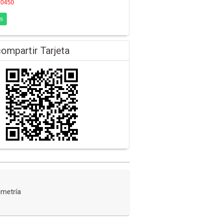
20450
s
ompartir Tarjeta
metría