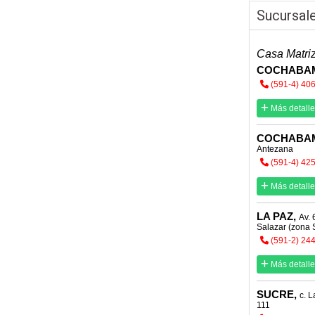
Sucursal
Casa Matri
COCHABA
(591-4) 40
Más detalle
COCHABA
Antezana
(591-4) 42
Más detalle
LA PAZ,
Av. 
Salazar (zona 
(591-2) 24
Más detalle
SUCRE,
c. 
111