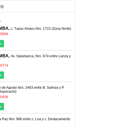
es
z
MBA,
c. Tupac Amaru Nro. 1722 (Zona Norte)
69994
s
MBA,
Av. Salamanca, Nro. 674 entre Lanza y
50774
s
6 de Agosto Nro. 2463 entre B. Salinas y P.
Sopocachi)
40436
s
La Paz Nro. 986 entre c. Loa y c. Destacamento