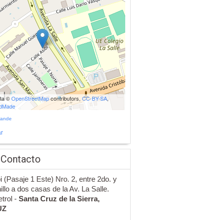
ata ©
OpenStreetMap
contributors,
CC-BY-SA
,
udMade
rande
r
 Contacto
bi (Pasaje 1 Este) Nro. 2, entre 2do. y
nillo a dos casas de la Av. La Salle.
trol -
Santa Cruz de la Sierra,
UZ