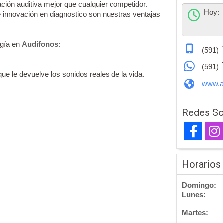
ción auditiva mejor que cualquier competidor.
Hoy:
e innovación en diagnostico son nuestras ventajas
ogía en
Audífonos
:
(591)
(591)
ue le devuelve los sonidos reales de la vida.
www.a
Redes So
Horarios
Domingo:
Lunes:
Martes: