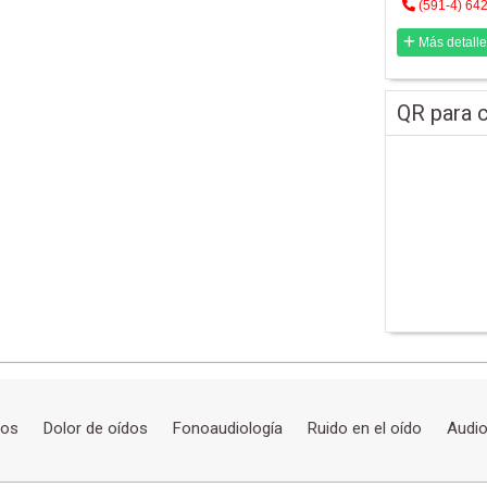
(591-4) 64
Más detalle
QR para c
nos
Dolor de oídos
Fonoaudiología
Ruido en el oído
Audio