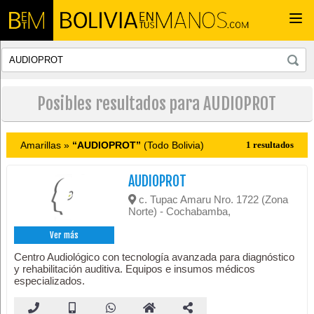
Togg
navi
Posibles resultados para AUDIOPROT
Amarillas »
“AUDIOPROT”
(Todo Bolivia)
1 resultados
AUDIOPROT
c. Tupac Amaru Nro. 1722 (Zona
Norte) - Cochabamba,
Ver más
Centro Audiológico con tecnología avanzada para diagnóstico
y rehabilitación auditiva. Equipos e insumos médicos
especializados.