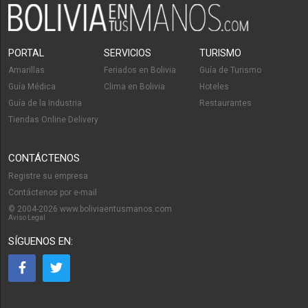
PORTAL
SERVICIOS
TURISMO
Amarillas
Feriados en Bolivia
Guía de Turismo
Guía Médica
Clima en Bolivia
Hoteles
Guía de la Industria
Restaurantes
Tiendas Online Delivery
CONTÁCTENOS
Registre su empresa
Contáctenos por e-mail
© 2004-2026 www.boliviaentusmanos.com
Aviso Legal
SÍGUENOS EN: