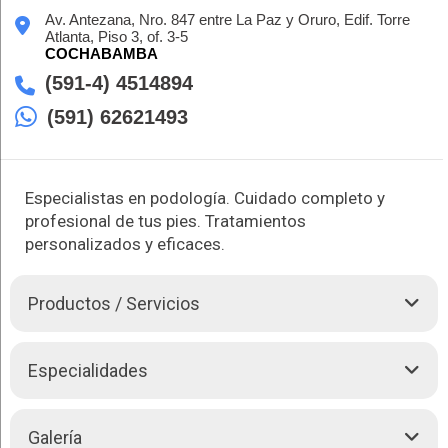
Av. Antezana, Nro. 847 entre La Paz y Oruro, Edif. Torre
Atlanta, Piso 3, of. 3-5
COCHABAMBA
(591-4) 4514894
(591) 62621493
Especialistas en podología. Cuidado completo y
profesional de tus pies. Tratamientos
personalizados y eficaces.
Productos / Servicios
En el Centro de Podología Rochez, contamos con
Especialidades
especialistas altamente capacitados para brindarte el mejor
cuidado podológico. Nuestro enfoque se centra en solucionar
problemas comunes como uñas encarnadas, verrugas,
Tratamos las siguientes complicaciones:
Galería
papilomas y deformidades como juanetes y dedos en garra.