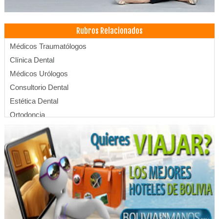
Rubros Relacionados
Médicos Traumatólogos
Clínica Dental
Médicos Urólogos
Consultorio Dental
Estética Dental
Ortodoncia
Cirujanos oftalmólogos
Médicos Oftalmólogos
Oftalmología
Institutos de Profesionalización
Servicios Contables y Consultoría
Institutos de Capacitación
Centros Educativos