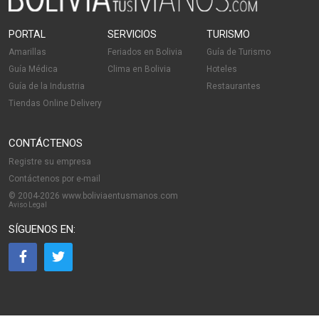
PORTAL
SERVICIOS
TURISMO
Amarillas
Feriados en Bolivia
Guía de Turismo
Guía Médica
Clima en Bolivia
Hoteles
Guía de la Industria
Restaurantes
Tiendas Online Delivery
CONTÁCTENOS
Registre su empresa
Contáctenos por e-mail
© 2004-2026 www.boliviaentusmanos.com
Aviso Legal
SÍGUENOS EN: