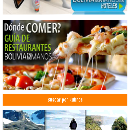
Clínicas Odontológicas
Cirujanos plásticos
Cirugía Plástica
Cirugía Estética
Cirugia Plástica / Estética
Cirugía de cráneo
Médico Cirujano
Médicos Cirujanos Plásticos, Estéticos y Reparadores
Calefones a Gas
Construcción Civil
Instalaciones de gas
Instalación de gas natural
Buscar por Rubros
Instalaciones Eléctricas
Medidores de gas
Instalación de Gas
Estética Integral