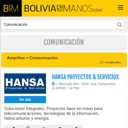
Togg
navi
COMUNICACIÓN
Amarillas »
Comunicación
15 resultados
HANSA PROYECTOS & SERVICIOS
c. Mercado Nro. 1004, esq. Yanacocha
(Central) - La Paz,
Ver más
Soluciones Integrales. Proyectos llave en mano para
telecomunicaciones, tecnologías de la información,
hidrocarburos y energía.