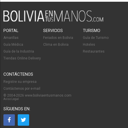
PORTAL
SERVICIOS
TURISMO
Amarillas
Feriados en Bolivia
Guía de Turismo
Guía Médica
Clima en Bolivia
Hoteles
Guía de la Industria
Restaurantes
Tiendas Online Delivery
CONTÁCTENOS
Registre su empresa
Contáctenos por e-mail
© 2004-2026 www.boliviaentusmanos.com
Aviso Legal
SÍGUENOS EN: