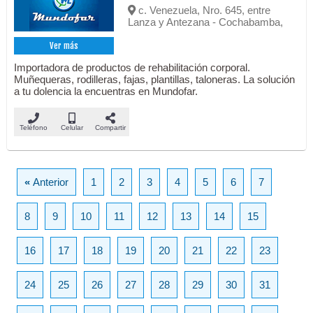
c. Venezuela, Nro. 645, entre
Lanza y Antezana - Cochabamba,
Ver más
Importadora de productos de rehabilitación corporal.
Muñequeras, rodilleras, fajas, plantillas, taloneras. La solución
a tu dolencia la encuentras en Mundofar.
Teléfono
Celular
Compartir
«
Anterior
1
2
3
4
5
6
7
8
9
10
11
12
13
14
15
16
17
18
19
20
21
22
23
24
25
26
27
28
29
30
31