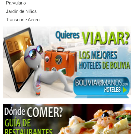
Parvulario
Jardín de Niños
Transporte Aéreo
Aerolíneas
Líneas Aéreas
Transporte Turístico
Vuelos
Transporte de Pasajeros
Churrasquerías
Restaurantes: Churrasquerías
Restaurantes
Restaurantes: Comida Criolla
Restaurantes: Comida Internacional
Transporte de carga terrestre
Mudanzas
Mudanzas Internacionales