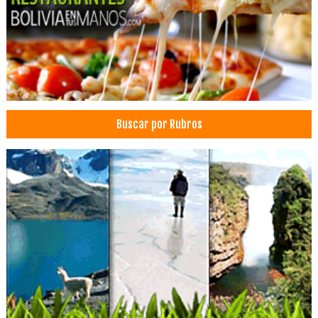
Mudanzas Nacionales
Servicio de Carga y Transporte
Transporte de productos perecibles
Transporte de Carga Internacional
Transporte de Carga Nacional
Transporte Terrestre
Buscar por Rubros
Transporte de Maquinaria
Transporte de Chata
Embalajes
Cortes de cabello
Peluquerías
Salones de Belleza
Centros de Belleza
Estilistas
Peinados
Estética capilar