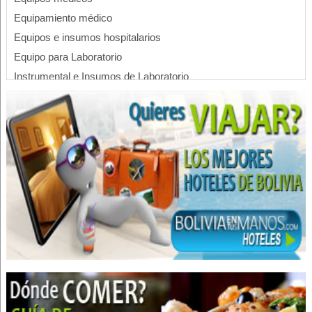
Equipamiento médico
Equipos e insumos hospitalarios
Equipo para Laboratorio
Instrumental e Insumos de Laboratorio
Instrumental e Insumos Médicos
Insumos de medicina
Insumos Médicos
Laboratorios, Accesorios para
Programas de Radio
Radiodifusión
Radioemisoras
Publicidad en Radio
Radio en La Paz, Bolivia
Comunicadores
Locución Comercial
Medios de Comunicación Alternativos