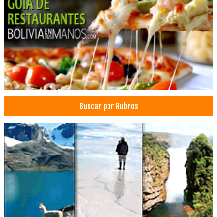
Agencia Despachante de Aduana
Agentes Despachadores de Aduanas
Asesorías en Comercio Exterior
Asesoramiento Aduanero
Agentes Generales de Aduana
Agentes de Importación y Exportación
Despachantes Aduaneros
Buscar por Rubros
Despachantes de Aduana
Nacionalización de Mercancías
Nacionalización de Mercadería
Servicios Aduaneros
Trámites Aduaneros
Exportación de Mercancías
Exportación de Mercadería
Comercio Exterior
Restaurantes