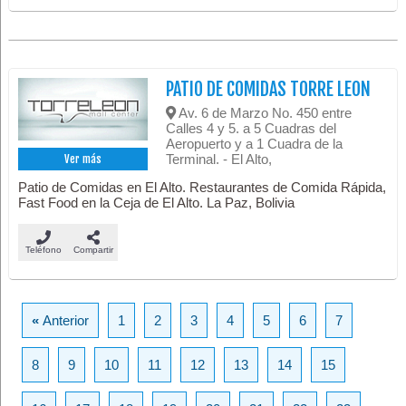
PATIO DE COMIDAS TORRE LEON
Av. 6 de Marzo No. 450 entre
Calles 4 y 5. a 5 Cuadras del
Aeropuerto y a 1 Cuadra de la
Terminal. - El Alto,
Ver más
Patio de Comidas en El Alto. Restaurantes de Comida Rápida,
Fast Food en la Ceja de El Alto. La Paz, Bolivia
Teléfono
Compartir
«
Anterior
1
2
3
4
5
6
7
8
9
10
11
12
13
14
15