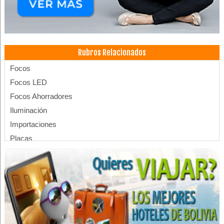
Rubros Relacionados
Focos
Focos LED
Focos Ahorradores
Iluminación
Importaciones
Placas
Reflectores
Lámparas
Iluminación industrial
Almacenes
Almacenaje
Bodegas