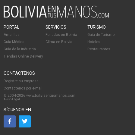
PORTAL
SERVICIOS
TURISMO
Amarillas
Feriados en Bolivia
Guía de Turismo
Guía Médica
Clima en Bolivia
Hoteles
Guía de la Industria
Restaurantes
Tiendas Online Delivery
CONTÁCTENOS
Registre su empresa
Contáctenos por e-mail
© 2004-2026 www.boliviaentusmanos.com
Aviso Legal
SÍGUENOS EN: