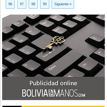
96
97
98
99
Siguiente
»