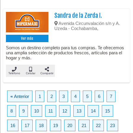
Sandra de la Zerda I.
Avenida Circunvalación s/n y A.
Uzeda - Cochabamba,
Ver más
Somos un destino completo para tus compras. Te ofrecemos
una amplia selección de productos frescos, artículos para el
hogar y más.
Teléfono
Celular
Compartir
«
Anterior
1
2
3
4
5
6
7
8
9
10
11
12
13
14
15
16
17
18
19
20
21
22
23