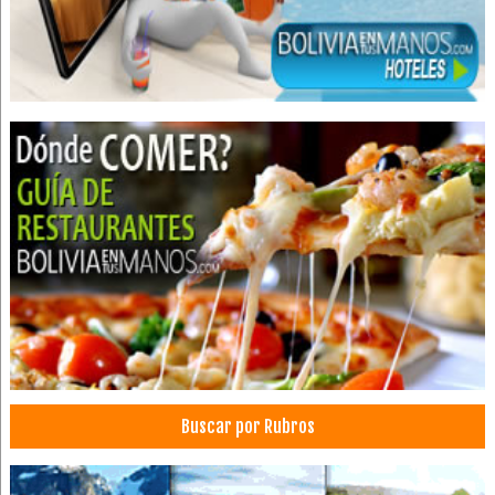
Galpones
Buses
Encomiendas
Flotas
Servicio de Buses
Servicio de Microbuses
Transporte de Pasajeros
Transporte Terrestre
Cafeterías
Reposterías
Salones de Té
Banderas
Confección de ropa
Buscar por Rubros
Confección de Ropa Deportiva
Confección de Banderas
Confecciones