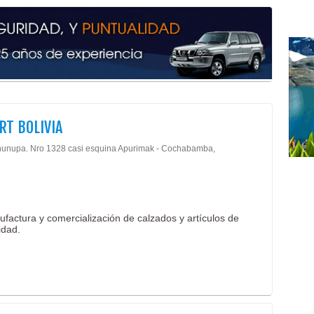
Tran
Ciru
Ciru
Ciru
Ciru
Ciru
Médi
Rep
RT BOLIVIA
Bor
Bor
hunupa. Nro 1328 casi esquina Apurimak - Cochabamba,
Conf
Cami
Conf
Est
actura y comercialización de calzados y artículos de
Fábr
idad.
Gorr
Pole
Ropa
Rop
Rop