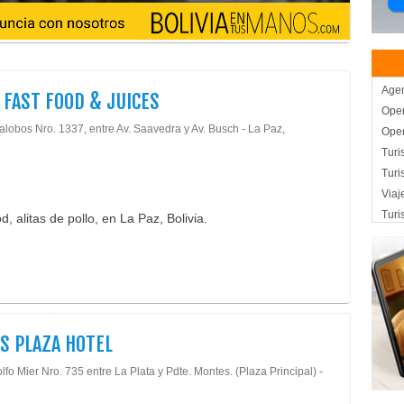
Agen
S FAST FOOD & JUICES
Oper
lalobos Nro. 1337, entre Av. Saavedra y Av. Busch - La Paz,
Oper
Turi
Tur
Viaj
Turi
, alitas de pollo, en La Paz, Bolivia.
Raft
Hote
Hote
Alit
Com
S PLAZA HOTEL
Ham
Fast
lfo Mier Nro. 735 entre La Plata y Pdte. Montes. (Plaza Principal) -
Arte
Dise