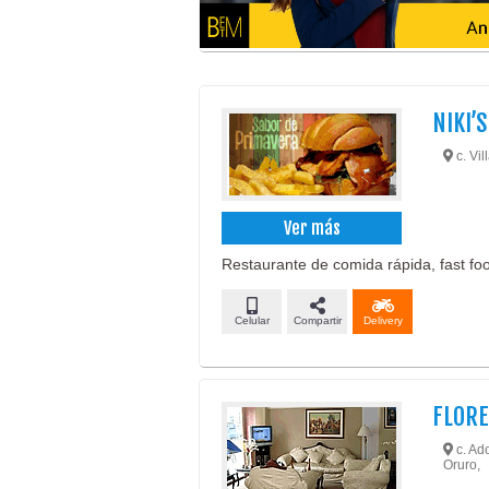
NIKI’
c. Vil
Ver más
Restaurante de comida rápida, fast food
Celular
Compartir
Delivery
FLORE
c. Ado
Oruro,