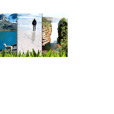
sporte de carga por avión
janos plásticos
gía Plástica
gía Estética
gia Plástica / Estética
gías de Nariz
cos Cirujanos Plásticos, Estéticos y
aradores
dados Computarizados
dados
ección de ropa
sas de trabajo
ecciones
ampados
ica de confecciones
as
ras
 Industrial
a Promocional
a