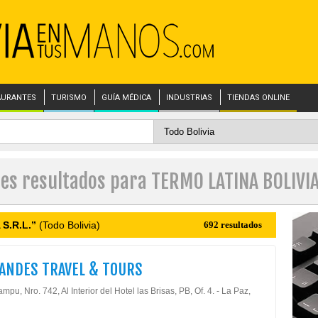
AURANTES
TURISMO
GUÍA MÉDICA
INDUSTRIAS
TIENDAS ONLINE
les resultados para TERMO LATINA BOLIVIA 
S.R.L.”
(Todo Bolivia)
692 resultados
ANDES TRAVEL & TOURS
lampu, Nro. 742, Al Interior del Hotel las Brisas, PB, Of. 4. - La Paz,