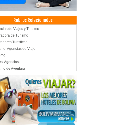
Rubros Relacionados
cias de Viajes y Turismo
adora de Turismo
adores Turisticos
smo: Agencias de Viaje
ismo
es, Agencias de
smo de Aventura
ing
les
ls
as de Pollo
ida Rápida
burguesas
 food
 Gráfico
ño Gráfico