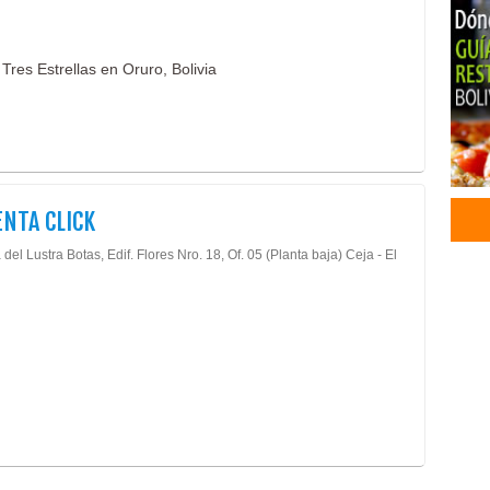
Giga
Impr
Tres Estrellas en Oruro, Bolivia
Impr
Impr
Prod
Publ
Publ
Artí
NTA CLICK
Cal
Zapa
del Lustra Botas, Edif. Flores Nro. 18, Of. 05 (Planta baja) Ceja - El
Zapa
Car
Tran
Tran
Tran
Serv
Tran
Carg
Tran