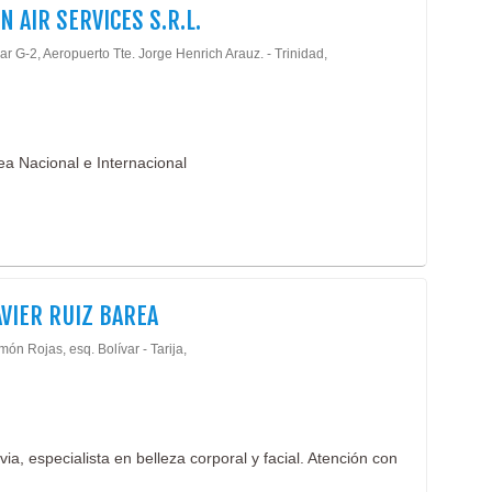
N AIR SERVICES S.R.L.
Ropa
Seri
r G-2, Aeropuerto Tte. Jorge Henrich Arauz. - Trinidad,
Unif
Unif
Unif
Unif
a Nacional e Internacional
Unif
Insi
AVIER RUIZ BAREA
ón Rojas, esq. Bolívar - Tarija,
via, especialista en belleza corporal y facial. Atención con