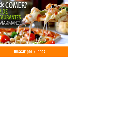
ntografías
esión Digital
entas
esión offset
uctoras de Publicidad
icidad Exterior
icidad
culos de Cuero
Buscar por Rubros
zados
tos, Fábricas de
tos, Ventas de
ga Aérea
sporte Aéreo
sporte de Carga Internacional
sporte de Carga Nacional
icio de Carga y Transporte
sporte aéreo de mercancías
a por avión
sporte de carga aérea