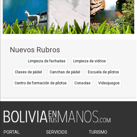
Ropa Industrial
Ropa
Ropa de Trabajo
Imprentas
Gigantografías
Agencias de Publicidad
Nuevos Rubros
Publicidad Exterior
Diseño Gráfico
Limpieza de fachadas
Limpieza de vidrios
Publicidad, Agencias de
Clases de pádel
Canchas de pádel
Escuela de pilotos
Arte Gráfico
Centro de formación de pilotos
Consolas
Videojuegos
Productoras de Publicidad
Industrias Gráficas
Packaging farmacéutico
Packaging industrial
Acoples
Caucho
PORTAL
SERVICIOS
TURISMO