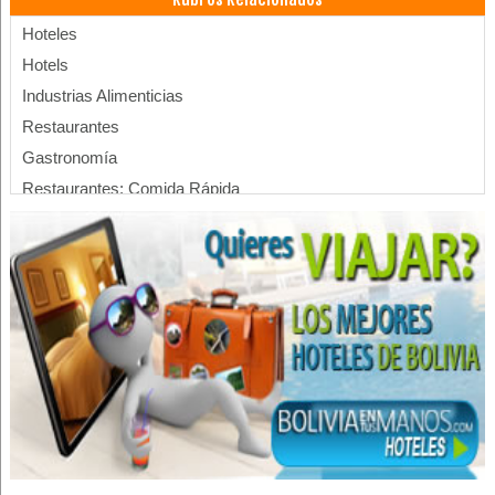
Hoteles
Hotels
Industrias Alimenticias
Restaurantes
Gastronomía
Restaurantes: Comida Rápida
Pollos Broaster
Comida Rápida
Hamburguesas
Pollos al Spiedo
Servicios de Gastronomía
Educación Superior
Licenciaturas
Postgrados
Técnico Superior