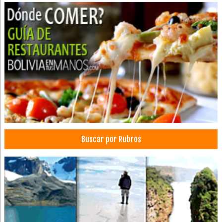
Universidades
Universidades privadas
Restaurantes: Comida Criolla
Empresas de Televisión
Canales de Televisión
Publicidad en TV
Publicidad en Televisión
Televisión
Marroquinerías
Calzados
Buscar por Rubros
Zapatos, Fábricas de
Zapatos: Maquinarias, Materiales
Cuero, Prendas de Vestir
Cuero, Curtiembres
Calzados Industriales
Industrias Textiles