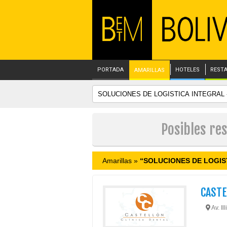
PORTADA
HOTELES
REST
AMARILLAS
Posibles re
Amarillas »
“SOLUCIONES DE LOGIST
CAST
Av. Il