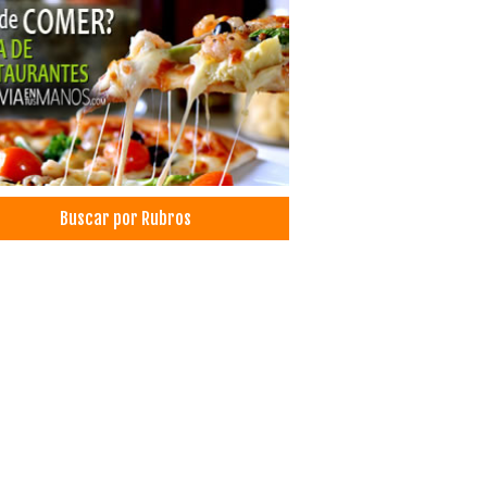
emas de Seguridad
fonía IP
eado Estructurado
a óptica
comunicaciones
tología Estética
antes dentales
icos Odontólogos
Buscar por Rubros
esis Dentales
matología urología
cos Otorrinolaringólogos