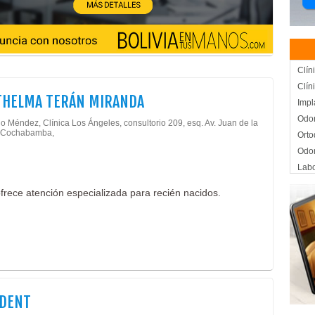
Clín
Clín
THELMA TERÁN MIRANDA
Impl
Odon
io Méndez, Clínica Los Ángeles, consultorio 209, esq. Av. Juan de la
- Cochabamba,
Orto
Odon
Labo
Labo
ofrece atención especializada para recién nacidos.
Médi
Peri
Cáma
Elec
Elec
Inge
Rad
ODENT
Rede