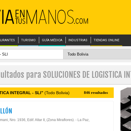
AURANTES
TURISMO
GUÍA MÉDICA
INDUSTRIAS
TIENDAS ONLINE
sultados para SOLUCIONES DE LOGISTICA IN
ICA INTEGRAL - SLI”
(Todo Bolivia)
846 resultados
ELLÓN
limani, Nro. 1936, Edif. Altar II, (Zona Miraflores). - La Paz,