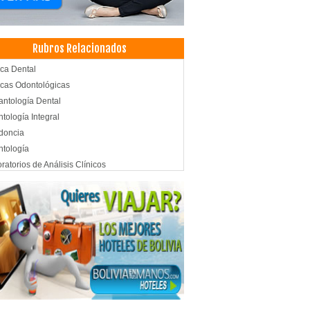
Rubros Relacionados
ica Dental
icas Odontológicas
antología Dental
tología Integral
doncia
tología
ratorios de Análisis Clínicos
ratorios Médicos
cos Pediatras
odoncia
ras de seguridad
tricidad, Servicios de
tricidad, Empresas de
niería Eléctrica
ios
s inalambricas