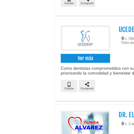
Celular
Compartir
UCED
c. Obi
Félix d
Ver más
Como dentistas comprometidos con su s
priorizando la comodidad y bienestar 
Celular
Compartir
DR. E
c. Car