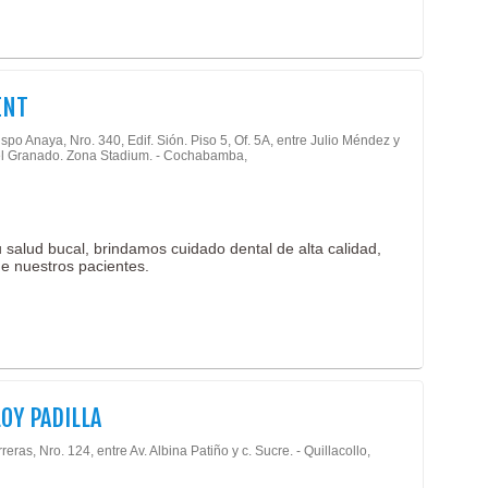
ENT
spo Anaya, Nro. 340, Edif. Sión. Piso 5, Of. 5A, entre Julio Méndez y
el Granado. Zona Stadium. - Cochabamba,
alud bucal, brindamos cuidado dental de alta calidad,
de nuestros pacientes.
LOY PADILLA
reras, Nro. 124, entre Av. Albina Patiño y c. Sucre. - Quillacollo,