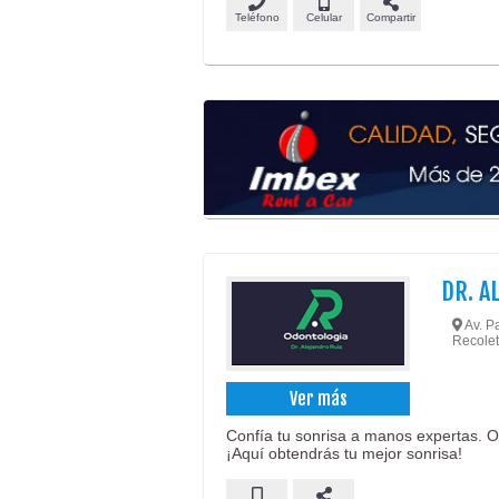
Teléfono
Celular
Compartir
DR. A
Av. Pa
Recole
Ver más
Confía tu sonrisa a manos expertas. O
¡Aquí obtendrás tu mejor sonrisa!