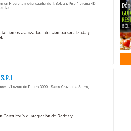
món Rivero, a media cuadra de T. Beltrán, Piso 4 oficina 4D -
Sist
amba,
Tele
Cabl
Fibr
ratamientos avanzados, atención personalizada y
Tele
l.
Odon
Impl
Méd
Prót
Trau
Médi
 S.R.L
navi c/ Lázaro de Ribera 3090 - Santa Cruz de la Sierra,
n Consultoría e Integración de Redes y