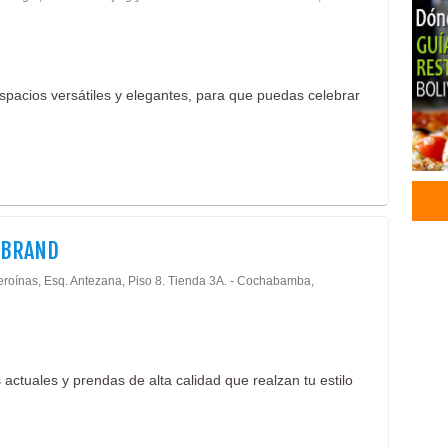
Cent
Salo
Alqu
Deco
spacios versátiles y elegantes, para que puedas celebrar
Deco
Eve
Even
Even
Salo
Salo
 BRAND
Pren
Ropa
eroínas, Esq. Antezana, Piso 8. Tienda 3A. - Cochabamba,
Rop
Rop
Audi
Audi
 actuales y prendas de alta calidad que realzan tu estilo
Ases
Audi
Ases