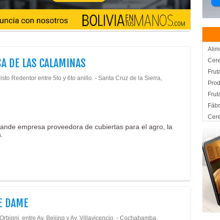
Alim
SA DE LAS CALAMINAS
Cere
Frut
isto Redentor entre 5to y 6to anillo. - Santa Cruz de la Sierra,
Prod
Frut
Fábr
Cere
nde empresa proveedora de cubiertas para el agro, la
Prod
.
Admi
Celu
Tele
Tele
Acce
Cal
E DAME
Cons
Orbigni, entre Av. Beijing y Av. Villavicencio. - Cochabamba,
Mate