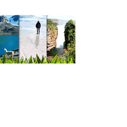
toria Financiera
abilidad externa
ultoras, Empresas
ultores Contables
ultores en Administración y Empresa
ultores Financieros
tadores
ema de facturación
icios Contables y Consultoría
utación
icios Empresariales
les
ls
 Deportiva
cina Alternativa
d Integral