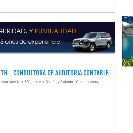
Audi
Cont
Cons
Cons
Cons
Cons
Con
Sist
Serv
Trib
TH - CONSULTORA DE AUDITORIA CONTABLE
Serv
Hote
teban Arce Nro. 591, entre c. Jordán y Calama - Cochabamba,
Hote
Ropa
Medi
Salu