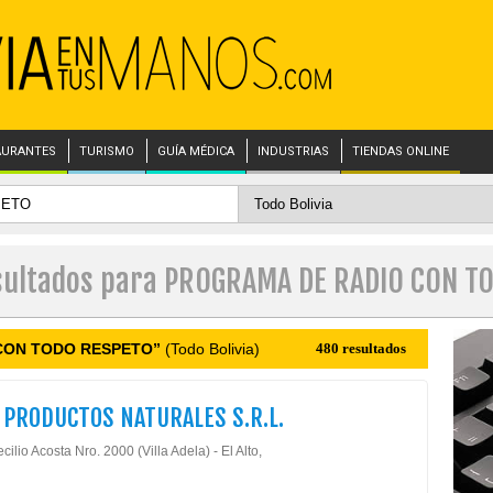
AURANTES
TURISMO
GUÍA MÉDICA
INDUSTRIAS
TIENDAS ONLINE
esultados para PROGRAMA DE RADIO CON T
CON TODO RESPETO”
(Todo Bolivia)
480 resultados
 PRODUCTOS NATURALES S.R.L.
cilio Acosta Nro. 2000 (Villa Adela) - El Alto,