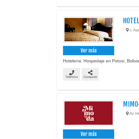
HOTEL
c. Aya
Ver más
Hotelería. Hospedaje en Potosí, Bolivia
Teléfono
Compartir
MIMO
Av. H
Ver más