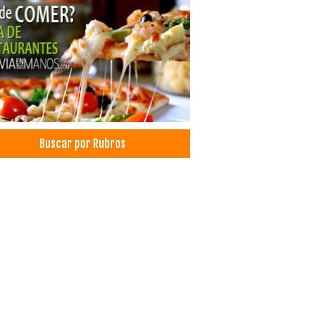
ro de Convenciones
nes de Fiestas
iler de salones de eventos
ración para Eventos
raciones de Salones
ntos
tos Corporativos
tos Sociales
Buscar por Rubros
nes de Eventos
nes de reuniones
das de Vestir
 para Caballeros
a para Damas
a
tores
toría externa
oramiento Tributario
toria
oría y Consultora Contable