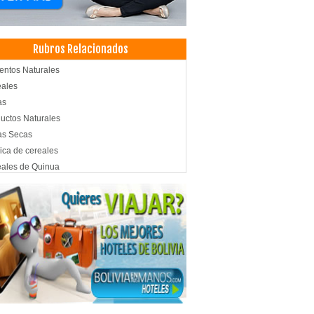
Rubros Relacionados
entos Naturales
ales
as
uctos Naturales
as Secas
ica de cereales
ales de Quinua
uctos de amarantos
nistración, Asesores en
lares
fonía Celular: Mantenimiento, Reparaciones
fonía Celular: Venta, Repuestos, Accesorios
sorios para construcción
aminas
trucciones
riales de Construcción