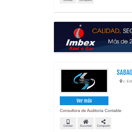
SABAO
c. Es
Ver más
Consultora de Auditoria Contable
Celular
Sucursal
Compartir