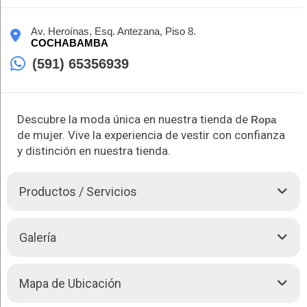
Av. Heroínas, Esq. Antezana, Piso 8.
COCHABAMBA
(591) 65356939
Descubre la moda única en nuestra tienda de
Ropa
de mujer. Vive la experiencia de vestir con confianza
y distinción en nuestra tienda.
Productos / Servicios
Adéntrate en el apasionante mundo de la moda femenina con
Galería
Mimo-Da, donde cada prenda es una expresión de tu estilo
distintivo. Nos enorgullece ofrecer una amplia variedad de
opciones, desde vestidos elegantes hasta conjuntos
Mapa de Ubicación
modernos, diseñados para adaptarse a tu estilo de vida y
resaltar tu individualidad. Con nuestro lema "Tu estilo, tu voz,