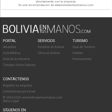
directamente con la empresa.
Es una recomendación de www.boliviaentusmanos.com
PORTAL
SERVICIOS
TURISMO
Amarillas
Feriados en Bolivia
Guía de Turismo
Guía Médica
Clima en Bolivia
Hoteles
Guía de la Industria
Restaurantes
Tiendas Online Delivery
CONTÁCTENOS
Registre su empresa
Contáctenos por e-mail
© 2004-2026 www.boliviaentusmanos.com
Aviso Legal
SÍGUENOS EN: