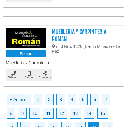
MUEBLERIA Y CARPINTERIA
ROMAN
c. 3 Nro. 1320 (Barrio Minasa) - La
Paz,
Ver más
Mueblería y Carpintería
Teléfono
Celular
Compartir
«
Anterior
1
2
3
4
5
6
7
8
9
10
11
12
13
14
15