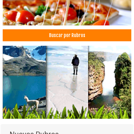
Producción Audiovisual
Recuerdos de Celebraciones y Eventos
Filmación de Eventos
Decoración de cortinas
Buscar por Rubros
Decoración de Interiores
Decoraciones
Material para Decoraciones
Fabricas de Muebles
Industria de Muebles
Muebles para Dormitorio
Mueblerías
Muebles de Oficina
Muebles de Melamina
Muebles de Cocina
Sillas rotatorias
Silla con ruedas para oficinas