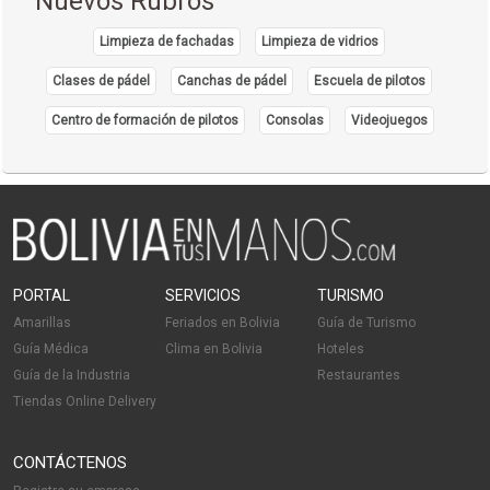
Nuevos Rubros
Alimentos
Alimentos Procesados
Limpieza de fachadas
Limpieza de vidrios
Distribución de Alimentos
Clases de pádel
Canchas de pádel
Escuela de pilotos
Industrias Alimenticias
Centro de formación de pilotos
Consolas
Videojuegos
Jugos de Frutas
Mermelada
Salsas
Comida Gourmet
Almuerzo Ejecutivo
Comida Francesa
PORTAL
SERVICIOS
TURISMO
Restaurantes: Comida Internacional
Amarillas
Feriados en Bolivia
Guía de Turismo
Gastronomía
Guía Médica
Clima en Bolivia
Hoteles
Restaurantes
Guía de la Industria
Restaurantes
Tiendas Online Delivery
Restaurantes: Comida Criolla
Cafés
CONTÁCTENOS
Cafeterías