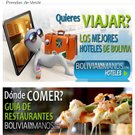
Prendas de Vestir
Abrigos para Mujer
Boutiques
Hoteles
Hotelería
Hotels
Complejos Turísticos
Turismo Ecológico
Ginecología
Médicos Ginecólogos y Obstetras
Médico ginecólogo
Audiovisuales
Fotografías, Laboratorios de
Fotográficos, Estudios
Fotógrafos
Fotos Profesionales