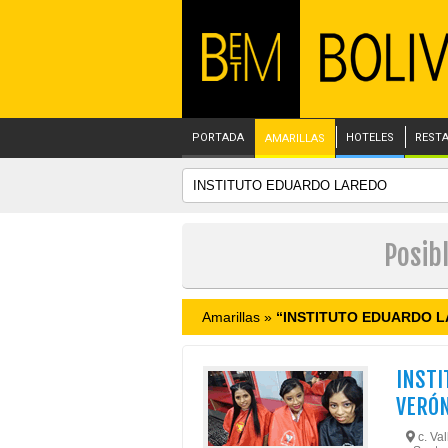
PORTADA
HOTELES
REST
AMARILLAS
Posib
Amarillas »
“INSTITUTO EDUARDO 
INSTI
VERÓN
c. Val