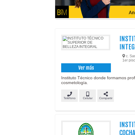
INSTI
INTEG
c. San
1er pis
Ver más
Instituto Técnico donde formamos prof
cosmetología.
Teléfono
Celular
Compartir
INSTI
COCH