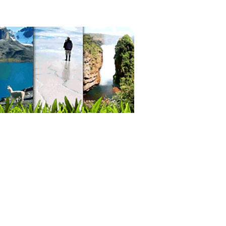
cina Hiperbárica
ología psicomotricidad
oterapia
enación Hiperbárica
ma rico en plaquetas
cos Cirugía Digestiva y Laparoscópica
cos Cirugía Gastroenterológica
cos Gastroenterólogos
esionales