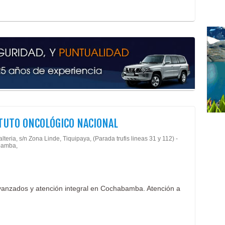
Medi
Neur
Ozon
Oxig
Plas
Médi
Médi
Médi
Prof
TUTO ONCOLÓGICO NACIONAL
lteria, s/n Zona Linde, Tiquipaya, (Parada trufis lineas 31 y 112) -
amba,
avanzados y atención integral en Cochabamba. Atención a