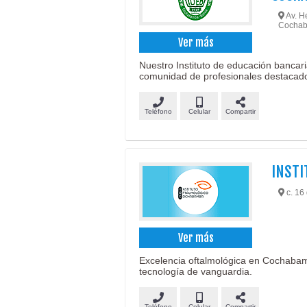
Av. He
Cochab
Ver más
Nuestro Instituto de educación bancari
comunidad de profesionales destacad
Teléfono
Celular
Compartir
INSTI
c. 16 
Ver más
Excelencia oftalmológica en Cochabam
tecnología de vanguardia.
Teléfono
Celular
Compartir