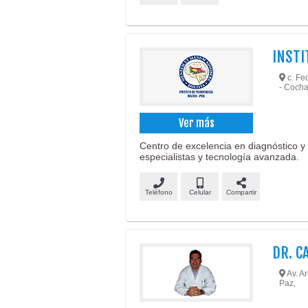
INSTI
c. Fed
- Coch
Ver más
Centro de excelencia en diagnóstico y
especialistas y tecnología avanzada.
Teléfono
Celular
Compartir
DR. C
Av. A
Paz,