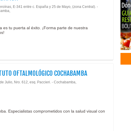
Pedi
roínas, E-341 entre c. España y 25 de Mayo, (zona Central). -
amba,
Pei
Saló
Salo
a es tu puerta al éxito. ¡Forma parte de nuestra
os!
Médi
Serv
Cent
Ciru
Cent
Médi
TUTO OFTALMOLÓGICO COCHABAMBA
Ofta
Ofta
de Julio, Nro. 612, esq. Paccieri. - Cochabamba,
Ocul
Cent
Salu
Salu
ba. Especialistas comprometidos con la salud visual con
Cáma
Fisi
Fisi