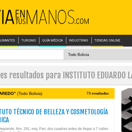
AURANTES
TURISMO
GUÍA MÉDICA
INDUSTRIAS
TIENDAS ONLINE
les resultados para INSTITUTO EDUARDO 
LAREDO”
(Todo Bolivia)
73 resultados
TUTO TÉCNICO DE BELLEZA Y COSMETOLOGÍA
ICA
legrande, Nro. 291, esq. Pari, dos cuadras antes de llegar a 7 calles