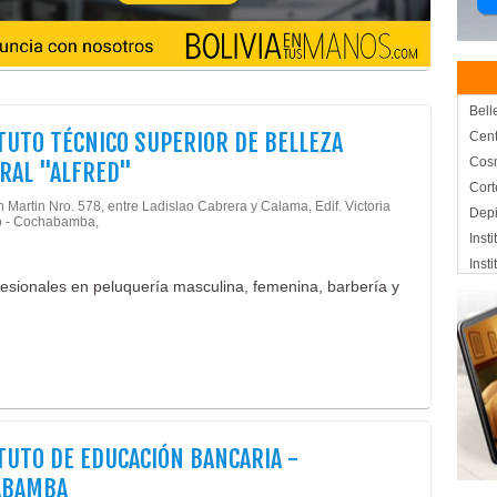
Bell
TUTO TÉCNICO SUPERIOR DE BELLEZA
Cent
Cos
RAL "ALFRED"
Cort
 Martin Nro. 578, entre Ladislao Cabrera y Calama, Edif. Victoria
Depi
o - Cochabamba,
Inst
Inst
esionales en peluquería masculina, femenina, barbería y
Man
Maqu
Mani
Maqu
Maqu
Man
Maqu
TUTO DE EDUCACIÓN BANCARIA -
Pelu
ABAMBA
Pint