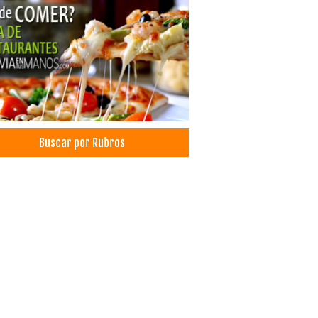
cure
nados
n de Uñas
nes de Belleza
cos Internistas
icios Contables y Consultoría
ros Educativos
janos oftalmólogos
Buscar por Rubros
ros Oftalmológicos
cos Oftalmólogos
lmólogos para niños
lmología
istas
ros Médicos
d: Centros Médicos
d: Clínicas
ra Hiperbárica
oterapia Integral
oterapia