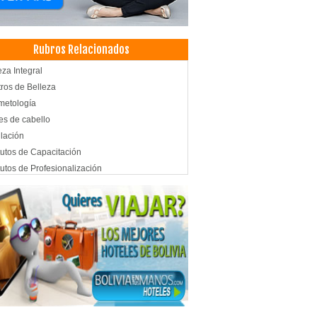
Rubros Relacionados
eza Integral
ros de Belleza
metología
es de cabello
lación
itutos de Capacitación
itutos de Profesionalización
icura
illaje
cure y Pedicure
illaje artístico
illaje de novias
icure
illaje Profesional
querías
ado de Uñas