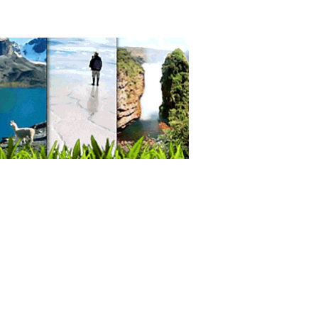
 para Danzarines
sanías
ualidades en Goma Eva
sanías en Goma Eva
a Eva
ualidades
oraciones