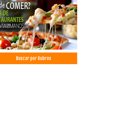
ring
icio de Catering
ntos
eñerías
uffete
mbras
mbras en Tiles
ed Sintético
Buscar por Rubros
rtación de Alfombras
 sintético
s Flotantes
dados Computarizados
dados
es Típicos
es Folklóricos
ndartes
ados de Estandartes
es de Moreno
 para Santitos