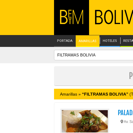
PORTADA
HOTELES
REST
AMARILLAS
P
Amarillas »
“FILTRAMAS BOLIVIA”
(T
PALAD
Av. Sa