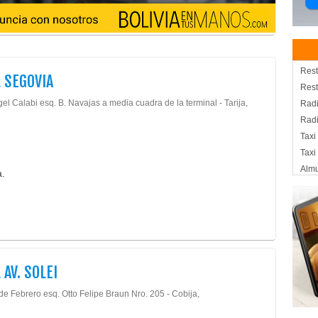
Rest
 SEGOVIA
Rest
el Calabi esq. B. Navajas a media cuadra de la terminal - Tarija,
Radi
Radi
Taxi
Taxi
Almu
a.
Pesc
Pesc
Rest
Hote
Hote
Hote
 AV. SOLEI
Cafe
de Febrero esq. Otto Felipe Braun Nro. 205 - Cobija,
Past
Repo