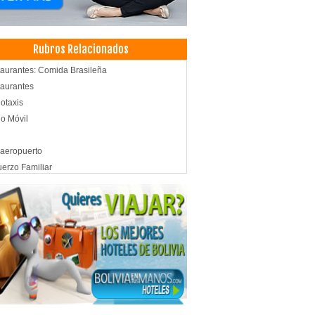
Rubros Relacionados
aurantes: Comida Brasileña
aurantes
otaxis
o Móvil
 aeropuerto
erzo Familiar
ado a la Plancha
ado al Horno
aurant: Truchas
les
lería
ls
terías
elerías
sterías