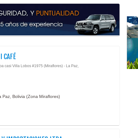
Ropa
Arte
Man
Arte
Gom
Man
Dec
I CAFÉ
a casi Villa Lobos #1975 (Miraflores) - La Paz,
a Paz, Bolivia (Zona Miraflores)