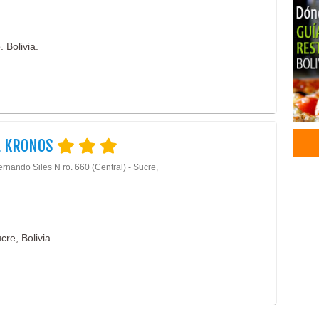
Cate
Serv
 Bolivia.
Eve
Salt
Té B
Alfo
Alfo
Césp
L KRONOS
Impo
Piso
rnando Siles N ro. 660 (Central) - Sucre,
Piso
Bor
Bor
Traj
re, Bolivia.
Traj
Esta
Bord
Traj
Ropa