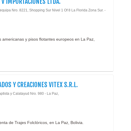
 V IMPORTACIONES LTDA.
equipa Nro. 8221, Shopping Sur Nivel 1 Of 8 La Florida Zona Sur. -
as americanas y pisos flotantes europeos en La Paz,
DOS Y CREACIONES VITEX S.R.L.
ptista y Calatayud Nro. 980 - La Paz,
nta de Trajes Folclóricos, en La Paz, Bolivia.