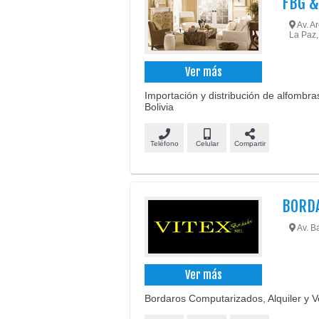
FBG &
Av. Ar
La Paz,
Ver más
Importación y distribución de alfombr
Bolivia
Teléfono
Celular
Compartir
BORDA
Av. Ba
Ver más
Bordaros Computarizados, Alquiler y Ve