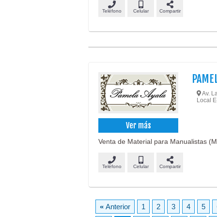
Teléfono
Celular
Compartir
PAMEL
Av. La
Local E
Ver más
Venta de Material para Manualistas (M
Teléfono
Celular
Compartir
«
Anterior
1
2
3
4
5