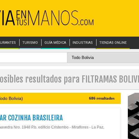
AURANTES
TURISMO
GUÍA MÉDICA
INDUSTRIAS
TIENDAS ONLINE
osibles resultados para FILTRAMAS BOLIV
odo Bolivia)
686 resultados
AR COZINHA BRASILEIRA
avedra Nro. 1948 P.b. edificio Cristembo - Miraflores - La Paz,