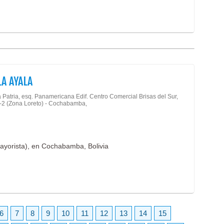
A AYALA
 Patria, esq. Panamericana Edif. Centro Comercial Brisas del Sur,
-2 (Zona Loreto) - Cochabamba,
ayorista), en Cochabamba, Bolivia
6
7
8
9
10
11
12
13
14
15