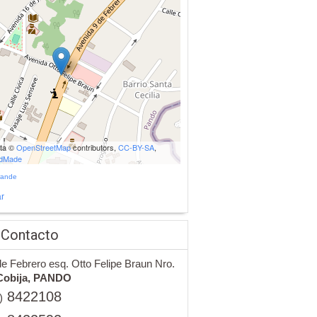
ata ©
OpenStreetMap
contributors,
CC-BY-SA
,
udMade
rande
r
 Contacto
de Febrero esq. Otto Felipe Braun Nro.
Cobija,
PANDO
8422108
)