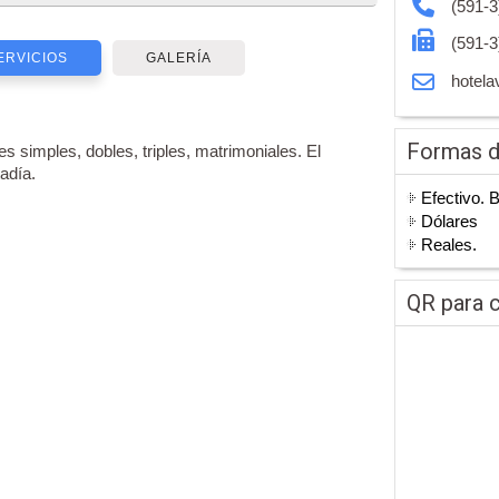
(591-3
(591-3
ERVICIOS
GALERÍA
hotela
Formas 
es simples, dobles, triples, matrimoniales. El
adía.
Efectivo. 
Dólares
Reales.
QR para c