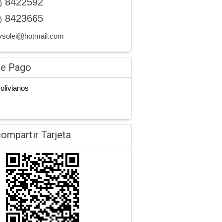
8422592
)
8423665
)
vsolei
hotmail.com
de Pago
Bolivianos
ompartir Tarjeta