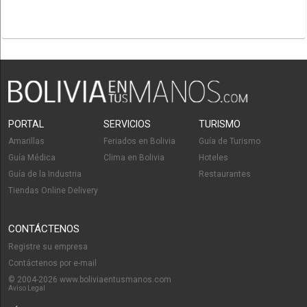
PORTAL
SERVICIOS
TURISMO
Amarillas
Feriados en Bolivia
Guía de Turismo
Guía Médica
Clima en Bolivia
Hoteles
Guía de la Industria
Restaurantes
Tiendas Online Delivery
CONTÁCTENOS
Registre su empresa
Contáctenos por e-mail
© 2004-2026 www.boliviaentusmanos.com
Aviso Legal