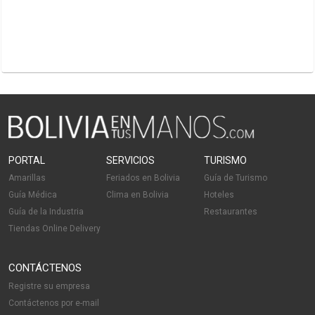
PORTAL
SERVICIOS
TURISMO
Amarillas
Feriados en Bolivia
Guía de Turismo
Guía Médica
Clima en Bolivia
Hoteles
Guía de la Industria
Restaurantes
Tiendas Online Delivery
CONTÁCTENOS
Registre su empresa
Contáctenos por e-mail