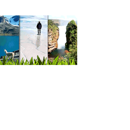
ño de bordados
ampados
as
 Deportiva
limados
ormes deportivos
aderas
ras
grafía Industrial
sorios de Camping
culos de Camping
culos de Militares
ping
as Térmicas para Camping
kas
sorios de Montaña