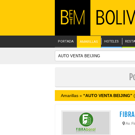
PORTADA
HOTELES
REST
AMARILLAS
P
Amarillas »
“AUTO VENTA BEIJING”
(
FIBRA
Av. Fi