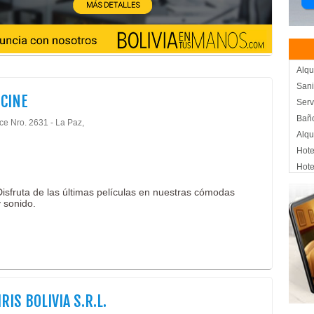
Alqu
Sani
CINE
Serv
Baño
ce Nro. 2631 - La Paz,
Alqu
Hote
Hote
Hos
 Disfruta de las últimas películas en nuestras cómodas
Hote
 sonido.
Hote
Colc
Col
Fábr
Cin
Sala
RIS BOLIVIA S.R.L.
Agen