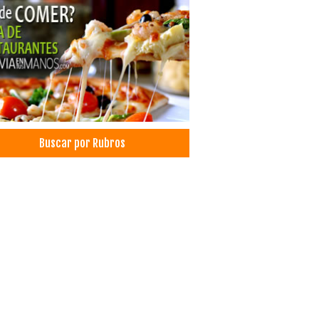
adora de Turismo
adores Turisticos
smo: Agencias de Viaje
ismo
es, Agencias de
ón
les para Dormitorio
lerías
Buscar por Rubros
les de Oficina
bles de Melamina
bles
eros
itorios
smo de Aventura
smo Ecológico
os de Inglés
ratorios Farmacéuticos
culos Deportivos
ección de Ropa Deportiva