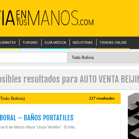
AURANTES
TURISMO
GUÍA MÉDICA
INDUSTRIAS
TIENDAS ONLINE
osibles resultados para AUTO VENTA BEIJI
Todo Bolivia)
227 resultados
BORAL – BAÑOS PORTATILES
nal 6 de Marzo altura “cruce Ventilla” - El Alto,