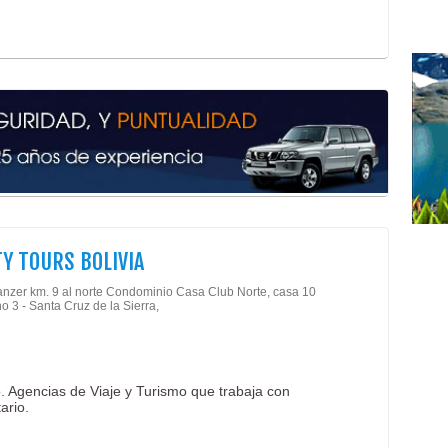
Dise
Est
Gorr
Ropa
Sub
Unif
Sud
Pole
Seri
Acce
Artí
Y TOURS BOLIVIA
Artí
Cam
anzer km. 9 al norte Condominio Casa Club Norte, casa 10
 3 - Santa Cruz de la Sierra,
Carp
Par
Acce
o. Agencias de Viaje y Turismo que trabaja con
ario.