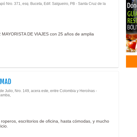
pó Nro. 371, esq. Buceta, Edif. Salgueiro, PB - Santa Cruz de la
Oper
Oper
Turi
Tur
MAYORISTA DE VIAJES con 25 años de amplia
Viaj
Cart
Mueb
Mueb
Mueb
Mue
Mue
EMAD
Rop
Escr
de Julio, Nro. 149, acera este, entre Colombia y Heroínas -
amba,
Turi
Turi
Curs
Labo
roperos, escritorios de oficina, hasta cómodas, y mucho
icio.
Artí
Conf