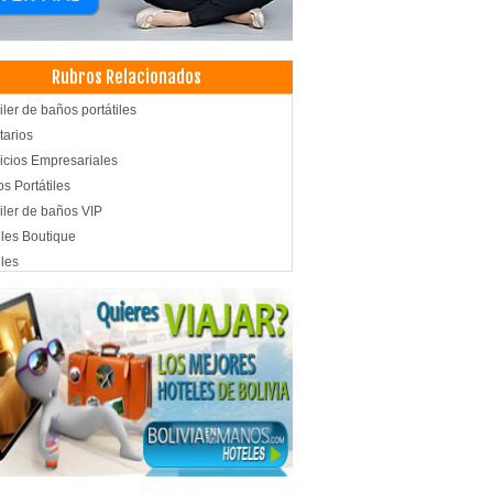
Rubros Relacionados
iler de baños portátiles
tarios
icios Empresariales
s Portátiles
iler de baños VIP
les Boutique
les
pedajes
lería
ls
hones Brasileros
chones
ica de Colchones
es
s de cine
cias de Viajes y Turismo