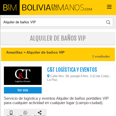
Togg
navi
ALQUILER DE BAÑOS VIP
Amarillas »
Alquiler de baños VIP
2 resultados
C&T LOGÍSTICA Y EVENTOS
Calle Nro. 38, pasaje A Nro. 3 (Cota Cota) -
La Paz,
Ver más
Servicio de logística y eventos Alquiler de baños portátiles VIP
para cualquier actividad en cualquier lugar (campo-ciudad).