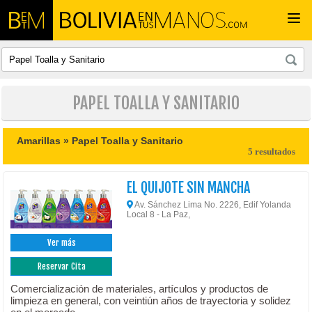
Togg
navi
PAPEL TOALLA Y SANITARIO
Amarillas »
Papel Toalla y Sanitario
5 resultados
EL QUIJOTE SIN MANCHA
Av. Sánchez Lima No. 2226, Edif Yolanda
Local 8 - La Paz,
Ver más
Reservar Cita
Comercialización de materiales, artículos y productos de
limpieza en general, con veintiún años de trayectoria y solidez