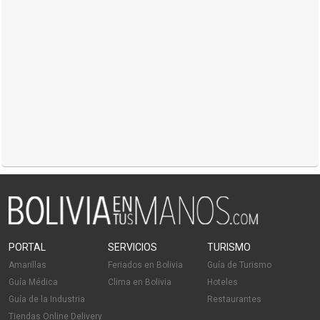
PORTAL
SERVICIOS
TURISMO
Amarillas
Feriados en Bolivia
Guía de Turismo
Guía Médica
Clima en Bolivia
Hoteles
Guía de la Industria
Restaurantes
Tiendas Online Delivery