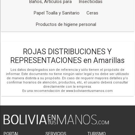
secador industrial, organizador de escobas, señales de
Baños, Artículos para
Insecticidas
piso, kit escobeta y recogedor, escobillones, escobas,
esponjas, plumeros, cepillos para tubo de ensayo, cubre
Papel Toalla y Sanitario
Ceras
calzados y botas desechables.
Productos de higiene personal
PAPELES PARA DISPENSADOR:
Papel higiénico,
papel toalla en rollo, papel multifolder, papel para
servilleta.
ROJAS DISTRIBUCIONES Y
PAPELES HOGAR:
Papel higiénico, papel toalla para
REPRESENTACIONES en Amarillas
cocina, lavable, servilletas, Wipall.
Los datos desplegados son de referencia y sólo tienen el propósito de
informar. Este documento no tiene ningún valor legal y no debe ser utilizado
MULTIUSOS:
Anti grasa, limpia baños, anti sarro, limpia
de manera distinta a su propósito. En caso de requerir mayores detalles y/o
vidrios, limpia alfombras, silicona. virutilla líquida, cera
confirmar horarios de atención, productos, etc, el usuario deberá consultar
directamente con la empresa.
líquida para piso de madera, flotante, plastificado,
Es una recomendación de www.boliviaentusmanos.com
baldosa, desinfectantes para piso con aroma.
DETERGENTES:
vajilla, lavadora, pisos, ropa,
suavizantes, quita manchas.
BOLSAS:
Residuos comunes; infecciosos.
PORTAL
SERVICIOS
TURISMO