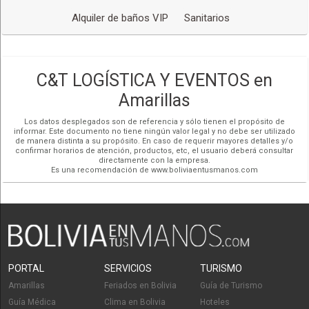
autoridades, artistas, personalidades importantes y todo aquel
Alquiler de baños VIP
Sanitarios
que lo requiera, con presencia física en la ciudad de La Paz,
pero con cobertura a nivel nacional a simple requerimiento.
C&T LOGÍSTICA Y EVENTOS en
Servicio de baños móviles de lujo para Conciertos
(Backstage) Eventos Sociales en espacios abiertos, alejados,
Amarillas
áreas rurales. Filmaciones en locaciones sin acceso a
Los datos desplegados son de referencia y sólo tienen el propósito de
servicios. Apoyo a servicios higiénicos por mayor demanda.
informar. Este documento no tiene ningún valor legal y no debe ser utilizado
de manera distinta a su propósito. En caso de requerir mayores detalles y/o
confirmar horarios de atención, productos, etc, el usuario deberá consultar
directamente con la empresa.
¿POR QUÉ LO HACEMOS?
Es una recomendación de www.boliviaentusmanos.com
Porque hemos identificado una necesidad insatisfecha en el
mercado y nos proponemos a dar soluciones reales,
oportunas y efectivas a nuestros clientes, siendo pioneros en
la oferta de este tipo de servicio a nivel nacional.
PORTAL
SERVICIOS
TURISMO
Amarillas
Feriados en Bolivia
Guía de Turismo
Guía Médica
Clima en Bolivia
Hoteles