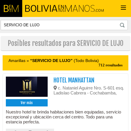
Togg
navi
Posibles resultados para SERVICIO DE LUJO
Amarillas »
“SERVICIO DE LUJO”
(Todo Bolivia)
712 resultados
HOTEL MANHATTAN
c. Nataniel Aguirre Nro. S-601 esq.
Ladislao Cabrera - Cochabamba,
Ver más
Nuestro hotel te brinda habitaciones bien equipadas, servicio
excepcional y ubicación cerca del centro. Todo para una
estancia perfecta.