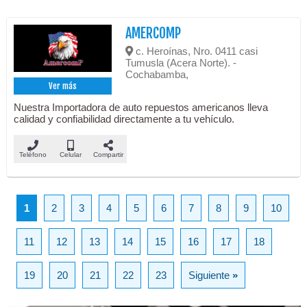
AMERCOMP
c. Heroínas, Nro. 0411 casi
Tumusla (Acera Norte). -
Cochabamba,
Ver más
Nuestra Importadora de auto repuestos americanos lleva
calidad y confiabilidad directamente a tu vehículo.
Teléfono
Celular
Compartir
1
2
3
4
5
6
7
8
9
10
11
12
13
14
15
16
17
18
19
20
21
22
23
Siguiente
»