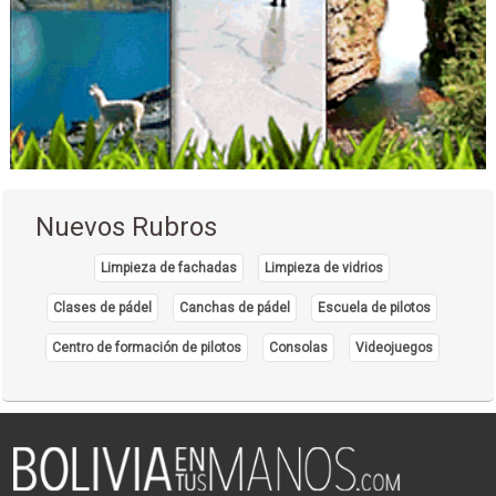
Cortinas y Persianas
Diseño de Interiores
Césped Sintético
Talleres de Arte
Artesanías
Bicicletas
Bicicross
Nuevos Rubros
Accesorios para Bicicletas
Repuestos para Bicicletas
Limpieza de fachadas
Limpieza de vidrios
Taller de bicicletas
Clases de pádel
Canchas de pádel
Escuela de pilotos
Mantenimiento y reparación de bicicletas
Centro de formación de pilotos
Consolas
Videojuegos
Importadoras de Automotores
Autopartes