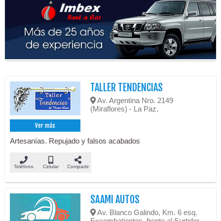
TALLER TENDENCIAS
Av. Argentina Nro. 2149
(Miraflores) - La Paz,
Ver más
Artesanías. Repujado y falsos acabados
Teléfono
Celular
Compartir
SAAMI AUTOS
Av. Blanco Galindo, Km. 6 esq.
Excombatientes, frente al Surtidor