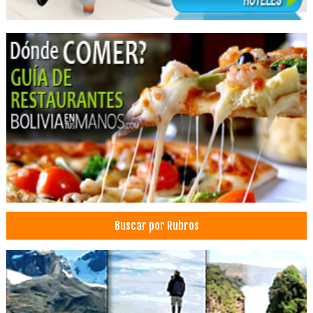
Electrodomésticos
Automotores, Repuestos para
Importaciones
Pernos, Tuercas, Tornillos
Repuestos para Automóviles
Artículos para el Hogar
Accesorios para el Hogar
Adornos para el hogar
Decoración de Interiores
Decoraciones
Material para Decoraciones
Buscar por Rubros
Decoración con alfombras americanas
Distribuidora de telas
Decoración de cortinas
Tapizado de muebles
Rieles para Cortinas