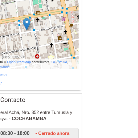
ata ©
OpenStreetMap
contributors,
CC-BY-SA
,
udMade
rande
r
 Contacto
eral Achá, Nro. 352 entre Tumusla y
aya. -
COCHABAMBA
08:30 - 18:00
• Cerrado ahora