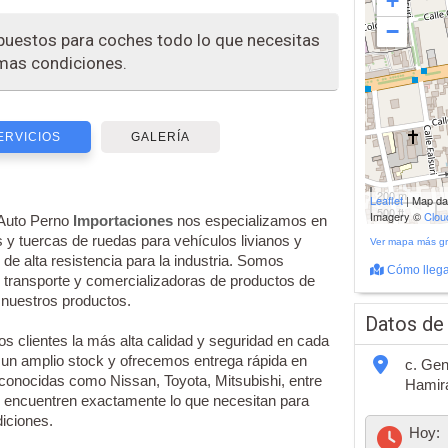
+
−
epuestos para coches todo lo que necesitas
imas condiciones.
ERVICIOS
GALERÍA
200 m
Leaflet
| Map d
500 ft
Imagery ©
Clo
 Auto Perno
Importaciones
nos especializamos en
os y tuercas de ruedas para vehículos livianos y
Ver mapa más g
de alta resistencia para la industria. Somos
Cómo llega
 transporte y comercializadoras de productos de
n nuestros productos.
Datos de
s clientes la más alta calidad y seguridad en cada
n amplio stock y ofrecemos entrega rápida en
c. Gen
reconocidas como Nissan, Toyota, Mitsubishi, entre
Hamir
s encuentren exactamente lo que necesitan para
iciones.
Hoy: