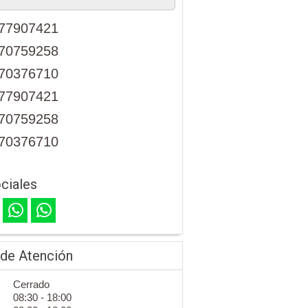
77907421
70759258
70376710
77907421
70759258
70376710
ciales
 de Atención
Cerrado
08:30 - 18:00