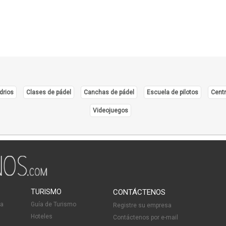
Prod
Prod
Produ
Prod
Prod
Produ
drios
Clases de pádel
Canchas de pádel
Escuela de pilotos
Centr
Prod
Resin
Videojuegos
Servi
Sust
Texti
Vide
TURISMO
CONTÁCTENOS
ia
Guía de Turismo
Registre su empresa
Hoteles
Contáctenos por e-mail