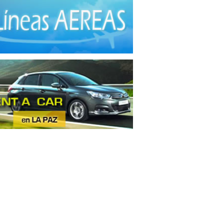
tas
(3)
inaria
(1)
nza de Ganado
(1)
les No Ferrosos
(4)
nos
(3)
res
(1)
les de madera
(12)
les metálicos
(3)
derías
(2)
ras
(1)
aración de Carne
(2)
ctos Alimenticios
(1)
ctos contra Incendios
(1)
uctos de Caucho
(2)
uctos de Goma
(1)