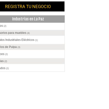
REGISTRA TU NEGOCIO
Industrias en La Paz
os
(2)
sorios para muebles
(4)
tos Industriales Eléctricos
(1)
ulos de Pulpa
(3)
ices
(2)
das
(2)
ados
(2)
ento
(1)
olate
(3)
ecciones
(8)
trucción
(17)
o
(1)