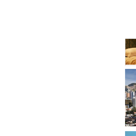
Curti
Elabo
Elabo
Elect
Enva
Fábri
Fotog
Gas
Gras
Hier
Impl
Impr
Indus
Indus
Instr
Jabo