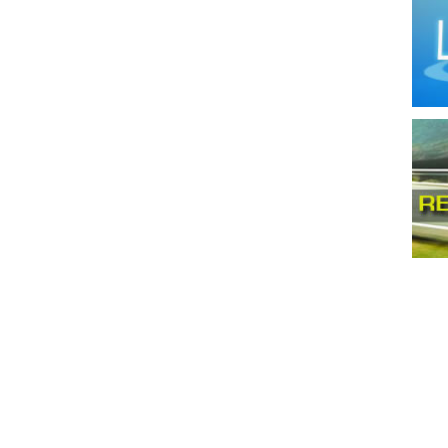
Llan
Maqu
Mata
Meta
Moli
Moto
Mueb
Mueb
Pana
Pintu
Prep
Produ
Produ
Prod
Prod