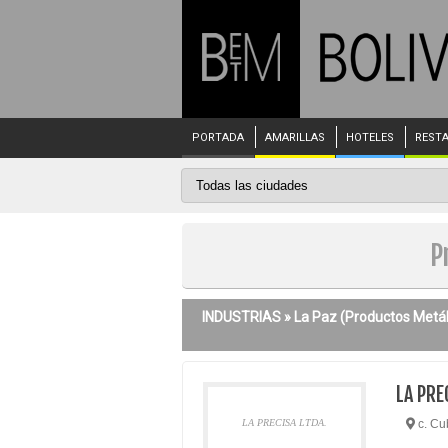
PORTADA
AMARILLAS
HOTELES
REST
P
INDUSTRIAS »
La Paz
(Productos Metál
LA PRE
LA PRECISA LTDA.
c. Cub