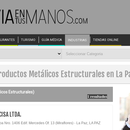
AURANTES
TURISMO
GUÍA MÉDICA
TIENDAS ONLINE
INDUSTRIAS
roductos Metálicos Estructurales en La P
icos Estructurales)
1 resultados
CISA LTDA.
a Nro. 1406 Edif. Mercedes Of. 13 (Miraflores) - La Paz, LA PAZ