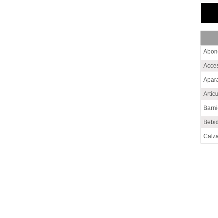
Abon
Acce
Apara
Artíc
Barn
Bebi
Calz
Cem
Choc
Conf
Cons
Cuer