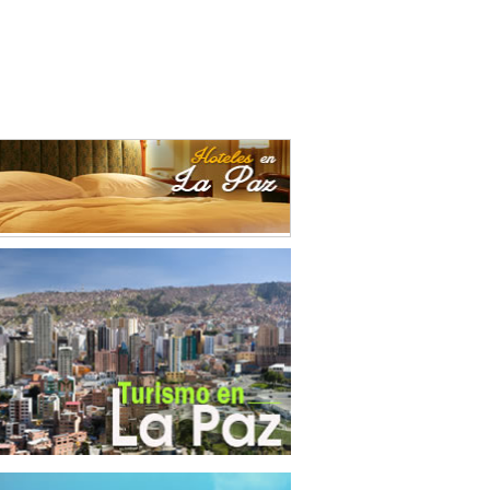
durías
(3)
ración de alimentos
(4)
ración de alimentos para animales
(1)
ricidad
(1)
sado y conservación de legumbres
(2)
ca de Ladrillos
(2)
rafías
(1)
es
(1)
as Vegetales
(1)
ro
(2)
ementos Metálicos
(1)
entas
(14)
trias del Tabaco
(1)
trias Manufactureras
(3)
umentos de Óptica
(4)
nes
(3)