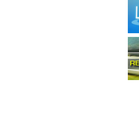
Llan
Maqu
Mata
Meta
Moli
Moto
Mueb
Mueb
Pana
Pintu
Prep
Produ
Produ
Prod
Prod