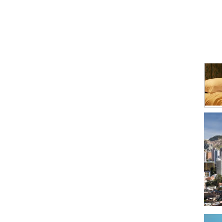
Curti
Elabo
Elabo
Elect
Enva
Fábri
Fotog
Gas
Gras
Hier
Impl
Impr
Indus
Indus
Instr
Jabo