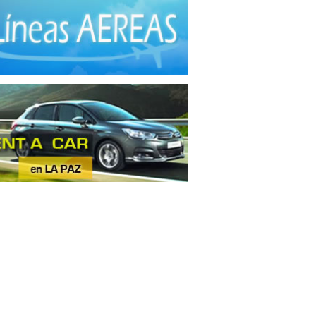
tas
(3)
inaria
(1)
nza de Ganado
(1)
les No Ferrosos
(4)
nos
(3)
res
(1)
les de madera
(12)
les metálicos
(3)
derías
(2)
ras
(1)
aración de Carne
(2)
ctos Alimenticios
(1)
ctos contra Incendios
(1)
uctos de Caucho
(2)
uctos de Goma
(1)