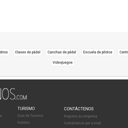
Prod
Prod
Produ
Prod
Prod
Produ
drios
Clases de pádel
Canchas de pádel
Escuela de pilotos
Centr
Prod
Resin
Videojuegos
Servi
Sust
Texti
Vide
TURISMO
CONTÁCTENOS
ia
Guía de Turismo
Registre su empresa
Hoteles
Contáctenos por e-mail