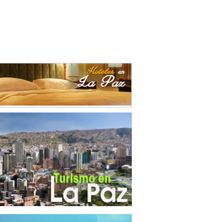
durías
(3)
ración de alimentos
(4)
ración de alimentos para animales
(1)
ricidad
(1)
sado y conservación de legumbres
(2)
ca de Ladrillos
(2)
rafías
(1)
es
(1)
as Vegetales
(1)
ro
(2)
ementos Metálicos
(1)
entas
(14)
trias del Tabaco
(1)
trias Manufactureras
(3)
umentos de Óptica
(4)
nes
(3)