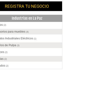
REGISTRA TU NEGOCIO
Industrias en La Paz
os
(2)
sorios para muebles
(4)
tos Industriales Eléctricos
(1)
ulos de Pulpa
(3)
ices
(2)
das
(2)
ados
(2)
ento
(1)
olate
(3)
ecciones
(8)
trucción
(17)
o
(1)