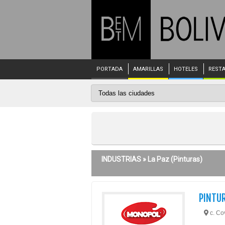
PORTADA
AMARILLAS
HOTELES
REST
INDUSTRIAS »
La Paz
(Pinturas)
PINTU
c. Cov