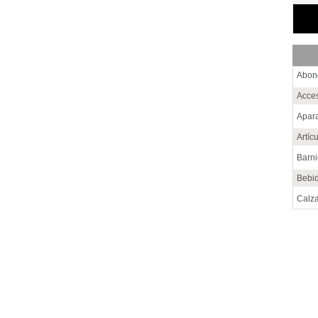
Abon
Acce
Apara
Artíc
Barn
Bebi
Calz
Cem
Choc
Conf
Cons
Cuer