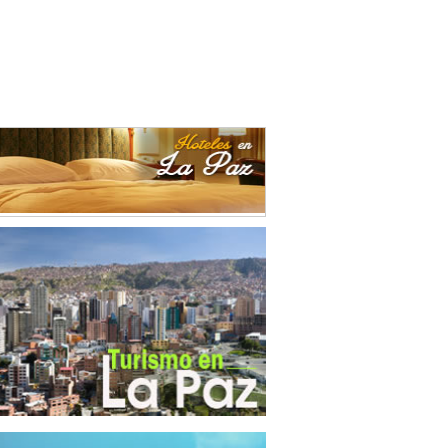
durías
(3)
ración de alimentos
(4)
ración de alimentos para animales
(1)
ricidad
(1)
sado y conservación de legumbres
(2)
ca de Ladrillos
(2)
rafías
(1)
es
(1)
as Vegetales
(1)
ro
(2)
ementos Metálicos
(1)
entas
(14)
trias del Tabaco
(1)
trias Manufactureras
(3)
umentos de Óptica
(4)
nes
(3)