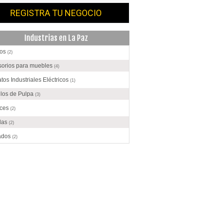
REGISTRA TU NEGOCIO
Industrias en La Paz
os
(2)
sorios para muebles
(4)
tos Industriales Eléctricos
(1)
ulos de Pulpa
(3)
ices
(2)
das
(2)
ados
(2)
ento
(1)
olate
(3)
ecciones
(8)
trucción
(17)
o
(1)