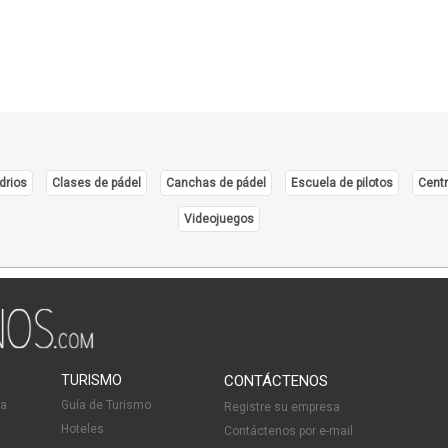
Prod
Prod
Produ
Prod
Prod
Produ
drios
Clases de pádel
Canchas de pádel
Escuela de pilotos
Centr
Prod
Resin
Videojuegos
Servi
Sust
Texti
Vide
TURISMO
CONTÁCTENOS
ia
Guía de Turismo
Registre su empresa
Hoteles
Contáctenos por e-mail