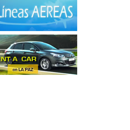
tas
(3)
inaria
(1)
nza de Ganado
(1)
les No Ferrosos
(4)
nos
(3)
res
(1)
les de madera
(12)
les metálicos
(3)
derías
(2)
ras
(1)
aración de Carne
(2)
ctos Alimenticios
(1)
ctos contra Incendios
(1)
uctos de Caucho
(2)
uctos de Goma
(1)