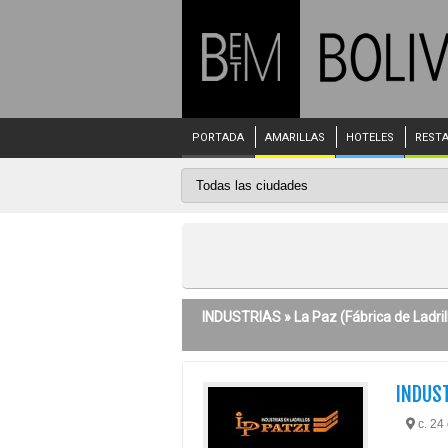
PORTADA
AMARILLAS
HOTELES
REST
INDUSTRIAS »
La Paz
(Fábrica de Ladril
INDUST
c. 24