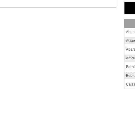
Abon
Acce
Apara
Artíc
Barn
Bebi
Calz
Cem
Choc
Conf
Cons
Cuer