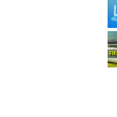
Llan
Maqu
Mata
Meta
Moli
Moto
Mueb
Mueb
Pana
Pintu
Prep
Produ
Produ
Prod
Prod