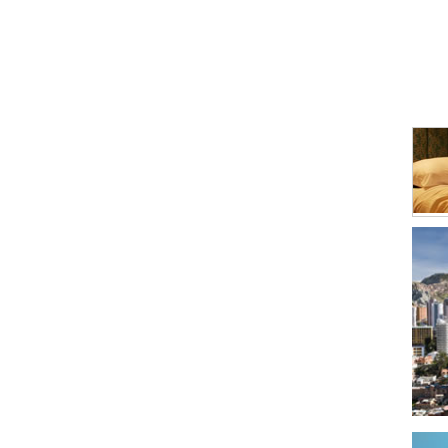
Curti
Elabo
Elabo
Elect
Enva
Fábri
Fotog
Gas
Gras
Hier
Impl
Impr
Indus
Indus
Instr
Jabo