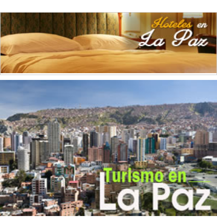
(4)
Elaboración de alimentos para animales
(1)
Electricidad
(1)
Envasado y conservación de legumbres
(2)
Fábrica de Ladrillos
(2)
Fotografías
(1)
Gases
(1)
Grasas Vegetales
(1)
Hierro
(2)
Implementos Metálicos
(1)
Imprentas
(14)
Industrias del Tabaco
(1)
Industrias Manufactureras
(3)
Instrumentos de Óptica
(4)