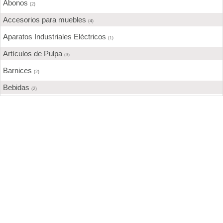
Abonos
(2)
Accesorios para muebles
(4)
Aparatos Industriales Eléctricos
(1)
Artículos de Pulpa
(3)
Barnices
(2)
Bebidas
(2)
Calzados
(2)
Cemento
(1)
Chocolate
(3)
Confecciones
(8)
Construcción
(17)
Cuero
(1)
Curtidurías
(3)
Elaboración de alimentos