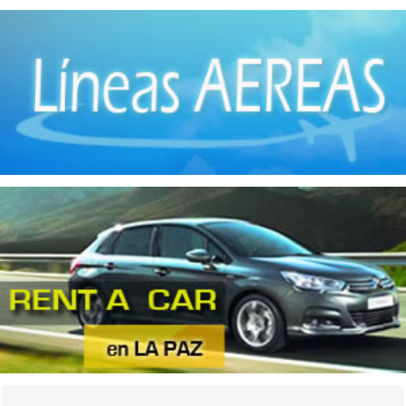
Jabones
(3)
Llantas
(3)
Maquinaria
(1)
Matanza de Ganado
(1)
Metales No Ferrosos
(4)
Molinos
(3)
Motores
(1)
Muebles de madera
(12)
Muebles metálicos
(3)
Panaderías
(2)
Pinturas
(1)
Preparación de Carne
(2)
Productos Alimenticios
(1)