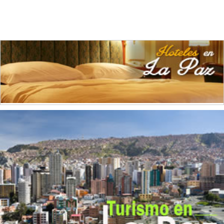
Curtidurías
(3)
Elaboración de alimentos
(4)
Elaboración de alimentos para animales
(1)
Electricidad
(1)
Envasado y conservación de legumbres
(2)
Fábrica de Ladrillos
(2)
Fotografías
(1)
Gases
(1)
Grasas Vegetales
(1)
Hierro
(2)
Implementos Metálicos
(1)
Imprentas
(14)
Industrias del Tabaco
(1)