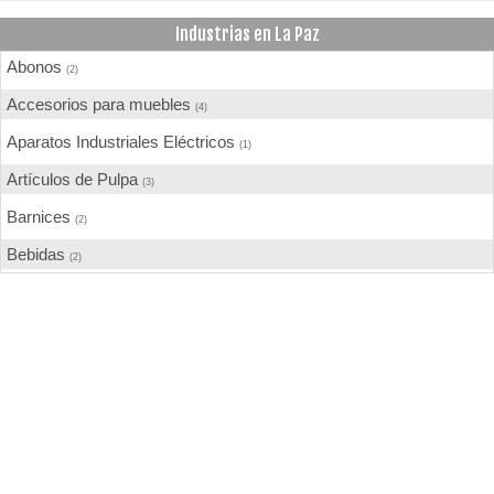
Industrias en La Paz
Abonos
(2)
Accesorios para muebles
(4)
Aparatos Industriales Eléctricos
(1)
Artículos de Pulpa
(3)
Barnices
(2)
Bebidas
(2)
Calzados
(2)
Cemento
(1)
Chocolate
(3)
Confecciones
(8)
Construcción
(17)
Cuero
(1)