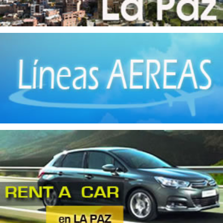
Industrias Manufactureras
(3)
Instrumentos de Óptica
(4)
Jabones
(3)
Llantas
(3)
Maquinaria
(1)
Matanza de Ganado
(1)
Metales No Ferrosos
(4)
Molinos
(3)
Motores
(1)
Muebles de madera
(12)
Muebles metálicos
(3)
Panaderías
(2)
Pinturas
(1)