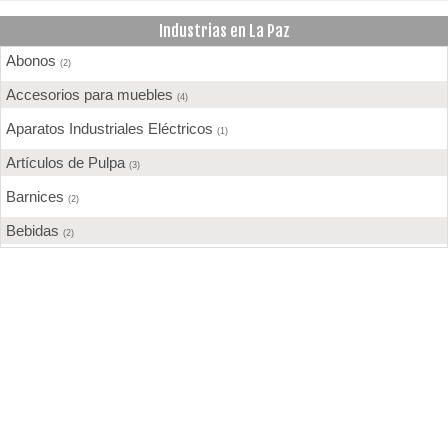
Industrias en La Paz
Abonos
(2)
Accesorios para muebles
(4)
Aparatos Industriales Eléctricos
(1)
Artículos de Pulpa
(3)
Barnices
(2)
Bebidas
(2)
Calzados
(2)
Cemento
(1)
Chocolate
(3)
Confecciones
(8)
Construcción
(17)
Cuero
(1)