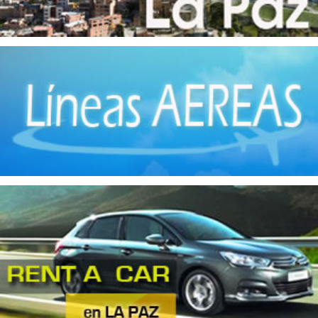
Industrias Manufactureras
(3)
Instrumentos de Óptica
(4)
Jabones
(3)
Llantas
(3)
Maquinaria
(1)
Matanza de Ganado
(1)
Metales No Ferrosos
(4)
Molinos
(3)
Motores
(1)
Muebles de madera
(12)
Muebles metálicos
(3)
Panaderías
(2)
Pinturas
(1)