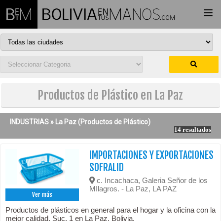
Togg
navi
Productos de Plástico en La Paz
INDUSTRIAS »
La Paz
(Productos de Plástico)
14 resultados
IMPORTACIONES Y EXPORTACIONES
SOFRALID
c. Incachaca, Galeria Señor de los
MIlagros. - La Paz, LA PAZ
Ver más
Productos de plásticos en general para el hogar y la oficina con la
mejor calidad. Suc. 1 en La Paz, Bolivia.