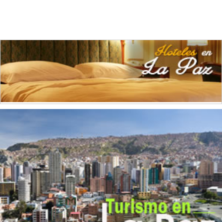
Curtidurías
(3)
Elaboración de alimentos
(4)
Elaboración de alimentos para animales
(1)
Electricidad
(1)
Envasado y conservación de legumbres
(2)
Fábrica de Ladrillos
(2)
Fotografías
(1)
Gases
(1)
Grasas Vegetales
(1)
Hierro
(2)
Implementos Metálicos
(1)
Imprentas
(14)
Industrias del Tabaco
(1)