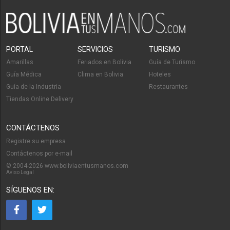
Programas de Radio
Publicidad en Radio
Clases de flauta traversa
Flauta traversa
PORTAL
SERVICIOS
TURISMO
Educación Musical
Amarillas
Feriados en Bolivia
Guía de Turismo
Guía Médica
Clima en Bolivia
Hoteles
Guía de la Industria
Restaurantes
Tiendas Online Delivery
CONTÁCTENOS
Registre su empresa
Contáctenos por e-mail
© 2004-2026 www.boliviaentusmanos.com
Aviso Legal
SÍGUENOS EN: