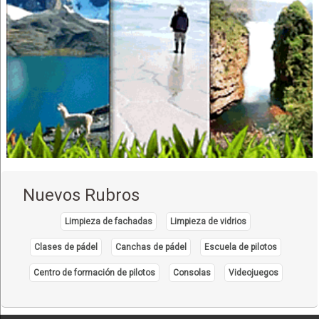
Clases de música online
Clases particulares de música
Agencias de Viajes y Turismo
Guía turístico
Turismo: Agencias de Viaje
Turismo
Viajes, Agencias de
Almuerzo Familiar
Carnes a la Parrilla
Discotecas
Nuevos Rubros
Karaokes
Pub’s
Limpieza de fachadas
Limpieza de vidrios
Restaurantes
Clases de pádel
Canchas de pádel
Escuela de pilotos
Radioemisoras
Centro de formación de pilotos
Consolas
Videojuegos
Radiodifusión
Empresas de radio