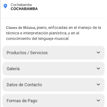
Cochabamba
COCHABAMBA
, piano, enfocadas en el manejo de la
Clases de
Música
técnica e interpretación pianística, y en el
conocimiento del lenguaje musical.
Productos / Servicios
Pianista y pedagoga musical, enfoca sus clases en el manejo
Galería
de la técnica e interpretación pianística, además de aportar a
estudiantes de
Música
en su conocimiento de lenguaje
musical y armonía.
Datos de Contacto
Realiza los siguientes servicios:
Cochabamba -
COCHABAMBA
Clases individuales de piano, presenciales en la ciudad
Formas de Pago
de San Juan, provincia de San Juan, Argentina