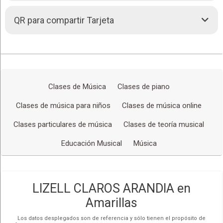
Redes Sociales
Clases individuales de piano, modalidad virtual, en
Efectivo. Bolivianos
cualquier ciudad o país
QR para compartir Tarjeta
Dólares
Apoyo para estudiantes de piano en su estudio diario,
Pesos Argentinos
aportando con técnicas de estudio eficientes para
Pagos con QR
mejorar su rendimiento.
Clases de lenguaje musical (Solfeo, rítmica, teoría y
armonía)
Clases de Música
Clases de piano
CLIC PARA CHATEAR POR WHATSAPP:
+54 2645245503
Clases de música para niños
Clases de música online
VER INSTAGRAM:
lizell.claros.piano
Clases particulares de música
Clases de teoría musical
Educación Musical
Música
LIZELL CLAROS ARANDIA en
Amarillas
Los datos desplegados son de referencia y sólo tienen el propósito de