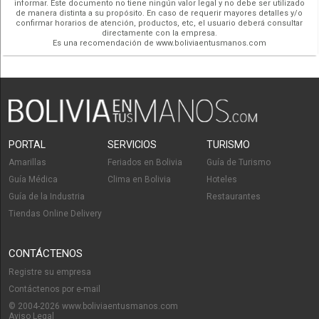
informar. Este documento no tiene ningún valor legal y no debe ser utilizado
de manera distinta a su propósito. En caso de requerir mayores detalles y/o
confirmar horarios de atención, productos, etc, el usuario deberá consultar
directamente con la empresa.
Es una recomendación de www.boliviaentusmanos.com
PORTAL
SERVICIOS
TURISMO
Amarillas
Feriados en Bolivia
Guía de Turismo
Guía Médica
Clima en Bolivia
Hoteles
Guía de la Industria
Restaurantes
Tiendas Online Delivery
CONTÁCTENOS
Registre su empresa
Contáctenos por e-mail
© 2004-2026 www.boliviaentusmanos.com
Aviso Legal