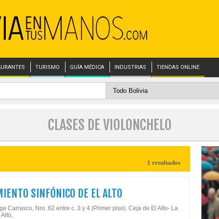
AURANTES
TURISMO
GUÍA MÉDICA
INDUSTRIAS
TIENDAS ONLINE
CLASES DE VIOLONCHELO
1 resultados
IENTO SINFÓNICO DE EL ALTO
ge Carrasco, Nro. 62 entre c. 3 y 4 (Primer piso). Ceja de El Alto- La
 Alto,