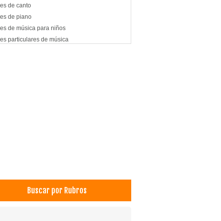
es de canto
es de piano
es de música para niños
es particulares de música
es de flauta traversa
es de violín
elas de Música
ica
Buscar por Rubros