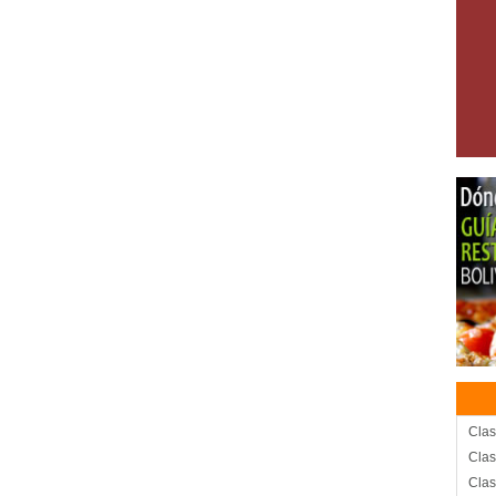
Clas
Clas
Clas