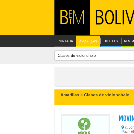
PORTADA
HOTELES
REST
AMARILLAS
Amarillas »
Clases de violonchelo
MOVIM
c. Jor
Paz - El